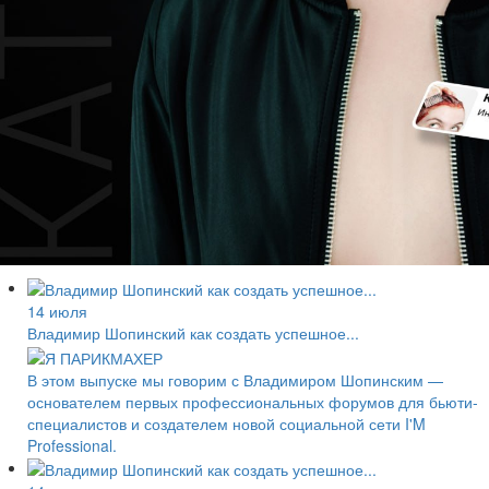
14 июля
Владимир Шопинский как создать успешное...
В этом выпуске мы говорим с Владимиром Шопинским —
основателем первых профессиональных форумов для бьюти-
специалистов и создателем новой социальной сети I'M
Professional.