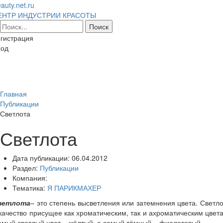
auty.net.ru
ЕНТР ИНДУСТРИИ КРАСОТЫ
гистрация
ход
Toggl
naviga
Главная
Публикации
Светлота
Светлота
Дата публикации:
06.04.2012
Раздел:
Публикации
Компания:
Тематика:
Я ПАРИКМАХЕР
ветлота
– это степень высветления или затемнения цвета. Светл
качество присущее как хроматическим, так и ахроматическим цвет
мый светлый цвет – жёлтый, а самый тёмный – фиолетовый.