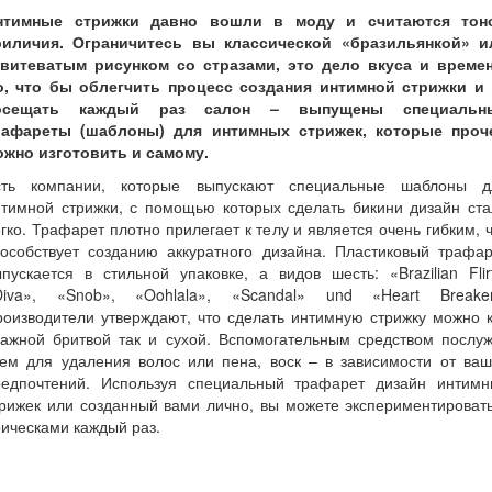
нтимные стрижки давно вошли в моду и считаются тон
риличия. Ограничитесь вы классической «бразильянкой» и
авитеватым рисунком со стразами, это дело вкуса и времен
о, что бы облегчить процесс создания интимной стрижки и 
осещать каждый раз салон – выпущены специальн
рафареты (шаблоны) для интимных стрижек, которые проч
ожно изготовить и самому.
сть компании, которые выпускают специальные шаблоны д
нтимной стрижки, с помощью которых сделать бикини дизайн ста
гко. Трафарет плотно прилегает к телу и является очень гибким, 
пособствует созданию аккуратного дизайна. Пластиковый трафар
пускается в стильной упаковке, а видов шесть: «Brazilian Flir
Diva», «Snob», «Oohlala», «Scandal» und «Heart Breaker
оизводители утверждают, что сделать интимную стрижку можно 
лажной бритвой так и сухой. Вспомогательным средством послуж
рем для удаления волос или пена, воск – в зависимости от ваш
редпочтений. Используя специальный трафарет дизайн интимн
рижек или созданный вами лично, вы можете экспериментироват
ическами каждый раз.