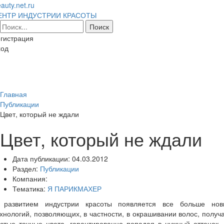
auty.net.ru
ЕНТР ИНДУСТРИИ КРАСОТЫ
гистрация
ход
Toggl
naviga
Главная
Публикации
Цвет, который не ждали
Цвет, который не ждали
Дата публикации:
04.03.2012
Раздел:
Публикации
Компания:
Тематика:
Я ПАРИКМАХЕР
 развитием индустрии красоты появляется все больше нов
хнологий, позволяющих, в частности, в окрашивании волос, получ
стые точные цвета, гарантированно попадая в нужный оттенок,