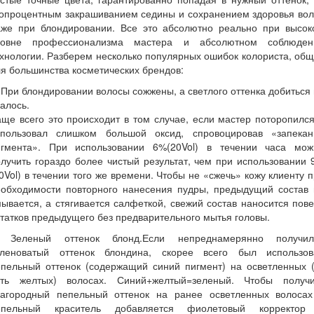
топроцентным закрашиванием седины и сохранением здоровья вол
аже при блондировании. Все это абсолютно реально при высок
ровне профессионализма мастера и абсолютном соблюден
хнологии. Разберем несколько популярных ошибок колориста, об
я большинства косметических брендов:
При блондировании волосы сожжены, а светлого оттенка добиться
алось.
ще всего это происходит в том случае, если мастер поторопилс
спользовал слишком большой оксид, спровоцировав «запекан
игмента». При использовании 6%(20Vol) в течении часа мож
лучить гораздо более чистый результат, чем при использовании
0Vol) в течении того же времени. Чтобы не «сжечь» кожу клиенту 
еобходимости повторного нанесения пудры, предыдущий состав 
ывается, а стягивается салфеткой, свежий состав наносится пов
татков предыдущего без предварительного мытья головы.
. Зеленый оттенок блонд.Если непреднамерянно получил
еленоватый оттенок блондина, скорее всего был использов
епельный оттенок (содержащий синий пигмент) на осветленных (
сть желтых) волосах. Синий+желтый=зеленый. Чтобы получи
лагородный пепельный оттенок на ранее осветленных волосах
епельный краситель добавляется фиолетовый корректор