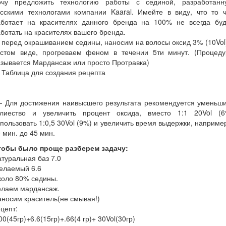
очу предложить технологию работы с сединой, разработанн
усскими технологами компании Kaaral. Имейте в виду, что то ч
аботает на красителях данного бренда на 100% не всегда буд
ботать на красителях вашего бренда.
перед окрашиванием седины, наносим на волосы оксид 3% (10Vol
истом виде, прогреваем феном в течении 5ти минут. (Процеду
зывается Мардансаж или просто Протравка)
Таблица для создания рецепта
 Для достижения наивысшего результата рекомендуется уменьши
олиество и увеличить процент оксида, вместо 1:1 20Vol (6
пользовать 1:0,5 30Vol (9%) и увеличить время выдержки, наприме
 мин. до 45 мин.
тобы было проще разберем задачу:
туральная баз 7.0
елаемый 6.6
коло 80% седины.
елаем мардансаж.
носим краситель(не смывая!)
цепт:
00(45гр)+6.6(15гр)+.66(4 гр)+ 30Vol(30гр)