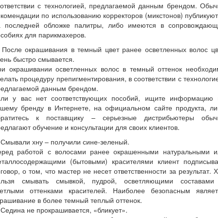
оответствии с технологией, предлагаемой данным брендом. Обыч
комендации по использованию корректоров (микстонов) публикую
а последней обложке палитры, либо имеются в сопровождающ
собиях для парикмахеров.
После окрашивания в темный цвет ранее осветленных волос цв
ень быстро смывается.
ри окрашивании осветленных волос в темный оттенок необходи
елать процедуру препигментирования, в соответствии с технологи
редлагаемой данным брендом.
сли у вас нет соответствующих пособий, ищите информацию 
ашему бренду в Интернете, на официальном сайте продукта, ли
братитесь к поставщику – серьезные дистрибьютеры обыч
едлагают обучение и консультации для своих клиентов.
Смывали хну – получили сине-зеленый.
еред работой с волосами ранее окрашенными натуральными и
еталлосодержащими (бытовыми) красителями клиент подписыва
говор, о том, что мастер не несет ответственности за результат. 
ельзя смывать смывкой, пудрой, осветляющими составами
ветлыми оттенками красителей. Наиболее безопасным являет
рашивание в более темный теплый оттенок.
Седина не прокрашивается, «бликует».