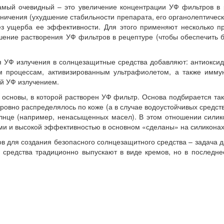
мый очевидный – это увеличение концентрации УФ фильтров в р
ничения (ухудшение стабильности препарата, его органолептическ
з ущерба ее эффективности. Для этого применяют несколько п
шение растворения УФ фильтров в рецептуре (чтобы обеспечить
Ф излучения в солнцезащитные средства добавляют: антиоксида
м процессам, активизированным ультрафиолетом, а также иммун
ой УФ излучением.
а основы, в которой растворен УФ фильтр. Основа подбирается 
 ровно распределялось по коже (а в случае водоустойчивых средст
лнце (например, ненасыщенных масел). В этом отношении силик
и и высокой эффективностью в основном «сделаны» на силиконах
в для создания безопасного солнцезащитного средства – задача д
 средства традиционно выпускают в виде кремов, но в последн