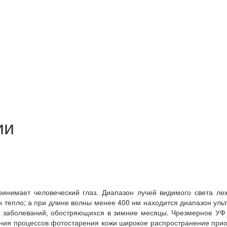
ии
принимает человеческий глаз. Диапазон лучей видимого света л
 тепло; а при длине волны менее 400 нм находится диапазон уль
ых заболеваний, обостряющихся в зимние месяцы. Чрезмерное УФ
ения процессов фотостарения кожи широкое распространение при