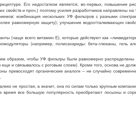
ецептуре. Его недостатком является, во-первых, повышение рис
их свойств и проч.) поэтому усилия разработчиков направлены на 
риемов: комбинация нескольких УФ фильтров с разными спектра
 более равномерную защиту); улучшение водоотталкивающих свой
нты (чаще всего витамин Е), которые действуют как «ликвидато
омодуляторы (например, полисахариды: бета-глюканы, гель ало
таким образом, чтобы УФ фильтры были равномерно распределены
в еще и связывалось с роговым слоем). Кроме того, основа не дол
оны превосходят органические аналоги – не случайно современн
.
алеко не простая, а значит, она по силам только крупным компан
ее время все большую популярность приобретают лосьоны и спре