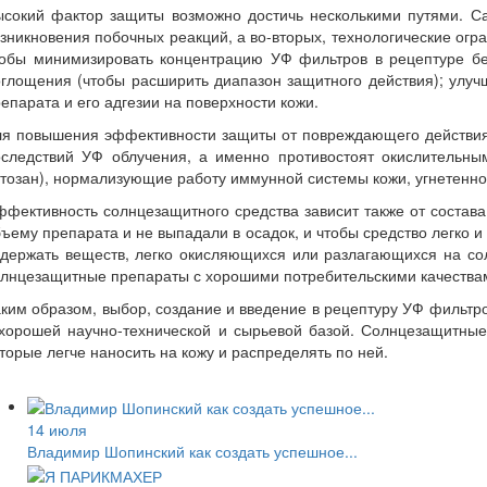
ысокий фактор защиты возможно достичь несколькими путями. Са
зникновения побочных реакций, а во-вторых, технологические огра
тобы минимизировать концентрацию УФ фильтров в рецептуре бе
глощения (чтобы расширить диапазон защитного действия); улуч
епарата и его адгезии на поверхности кожи.
я повышения эффективности защиты от повреждающего действия У
оследствий УФ облучения, а именно противостоят окислительны
тозан), нормализующие работу иммунной системы кожи, угнетенн
фективность солнцезащитного средства зависит также от состав
ъему препарата и не выпадали в осадок, и чтобы средство легко и
одержать веществ, легко окисляющихся или разлагающихся на со
лнцезащитные препараты с хорошими потребительскими качествам
ким образом, выбор, создание и введение в рецептуру УФ фильтро
 хорошей научно-технической и сырьевой базой. Солнцезащитные
торые легче наносить на кожу и распределять по ней.
14 июля
Владимир Шопинский как создать успешное...