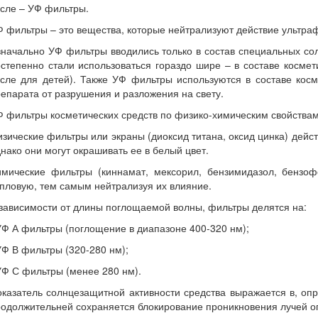
сле – УФ фильтры.
 фильтры – это вещества, которые нейтрализуют действие ультра
начально УФ фильтры вводились только в состав специальных со
степенно стали использоваться гораздо шире – в составе космет
сле для детей). Также УФ фильтры используются в составе косм
епарата от разрушения и разложения на свету.
 фильтры косметических средств по физико-химическим свойствам
зические фильтры или экраны (диоксид титана, оксид цинка) дейс
нако они могут окрашивать ее в белый цвет.
имические фильтры (киннамат, мексорил, бензимидазол, бензо
пловую, тем самым нейтрализуя их влияние.
зависимости от длины поглощаемой волны, фильтры делятся на:
УФ А фильтры (поглощение в диапазоне 400-320 нм);
УФ В фильтры (320-280 нм);
УФ С фильтры (менее 280 нм).
казатель солнцезащитной активности средства выражается в, опре
одолжительней сохраняется блокирование проникновения лучей оп