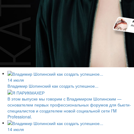
14 июля
Владимир Шопинский как создать успешное...
В этом выпуске мы говорим с Владимиром Шопинским —
основателем первых профессиональных форумов для бьюти-
специалистов и создателем новой социальной сети I'M
Professional.
14 июля