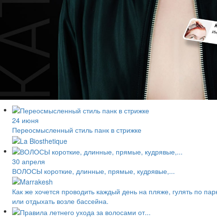
24 июня
Переосмысленный стиль панк в стрижке
30 апреля
ВОЛОСЫ короткие, длинные, прямые, кудрявые,...
Как же хочется проводить каждый день на пляже, гулять по пар
или отдыхать возле бассейна.