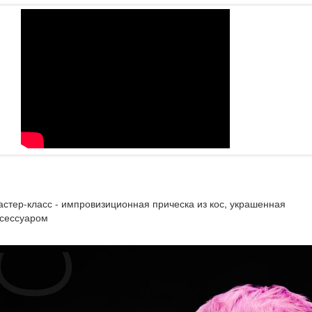
стер-класс - импровизиционная прическа из кос, украшенная
ксессуаром