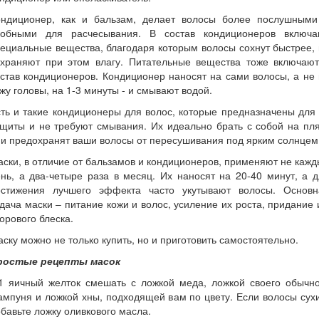
ондиционер, как и бальзам, делает волосы более послушными
добными для расчесывания. В состав кондиционеров включа
ециальные вещества, благодаря которым волосы сохнут быстрее,
охраняют при этом влагу. Питательные вещества тоже включают
став кондиционеров. Кондиционер наносят на сами волосы, а не
жу головы, на 1-3 минуты - и смывают водой.
ть и такие кондиционеры для волос, которые предназначены для
щиты и не требуют смывания. Их идеально брать с собой на пл
и предохранят ваши волосы от пересушивания под ярким солнцем
ски, в отличие от бальзамов и кондиционеров, применяют не каж
нь, а два-четыре раза в месяц. Их наносят на 20-40 минут, а 
остижения лучшего эффекта часто укутывают волосы. Основн
дача маски – питание кожи и волос, усиление их роста, придание
орового блеска.
ску можно не только купить, но и приготовить самостоятельно.
ростые рецепты масок
 1 яичный желток смешать с ложкой меда, ложкой своего обычно
мпуня и ложкой хны, подходящей вам по цвету. Если волосы сух
бавьте ложку оливкового масла.