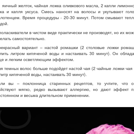
1 яичный желток, чайная ложка оливкового масла, 2 капли лимонн
ока и капля уксуса. Смесь наносят на волосы и укутывают голо
олотенцем. Время процедуры - 20-30 минут. Потом смывают тепл
дой.
оласкиватели в чистом виде практически не производят, но их мо
елать самостоятельно.
рекрасный вариант – настой ромашки (2 столовые ложки ромаш
лить литром кипяченой воды и настаивать 30 минут). Он облад
ще и легким осветляющим эффектом.
я темных волос больше подойдет настой чая (2 чайные ложки чая
литр кипяченой воды, настаивать 30 минут).
сли вы – поклонница старинных рецептов, то учтите, что о
ействуют мягко, редко вызывают аллергию, но дают эффект п
стоянном и весьма длительном применении.