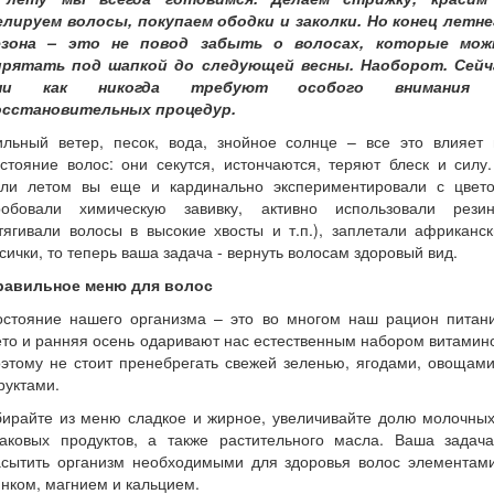
елируем волосы, покупаем ободки и заколки. Но конец летне
езона – это не повод забыть о волосах, которые мож
прятать под шапкой до следующей весны. Наоборот. Сейч
ни как никогда требуют особого внимания
осстановительных процедур.
ильный ветер, песок, вода, знойное солнце – все это влияет 
стояние волос: они секутся, истончаются, теряют блеск и силу
сли летом вы еще и кардинально экспериментировали с цвето
робовали химическую завивку, активно использовали резин
тягивали волосы в высокие хвосты и т.п.), заплетали африканс
сички, то теперь ваша задача - вернуть волосам здоровый вид.
равильное меню для волос
остояние нашего организма – это во многом наш рацион питани
то и ранняя осень одаривают нас естественным набором витамин
этому не стоит пренебрегать свежей зеленью, ягодами, овощам
руктами.
бирайте из меню сладкое и жирное, увеличивайте долю молочных
лаковых продуктов, а также растительного масла. Ваша задача
асытить организм необходимыми для здоровья волос элементами
нком, магнием и кальцием.