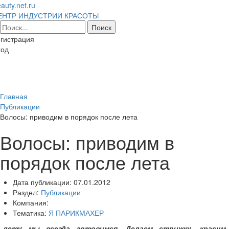
auty.net.ru
ЕНТР ИНДУСТРИИ КРАСОТЫ
гистрация
ход
Toggl
naviga
Главная
Публикации
Волосы: приводим в порядок после лета
Волосы: приводим в
порядок после лета
Дата публикации:
07.01.2012
Раздел:
Публикации
Компания:
Тематика:
Я ПАРИКМАХЕР
 лету мы всегда готовимся. Делаем стрижку, красим