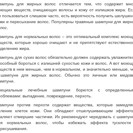
ампунь для жирных волос отличается тем, что содержит мно
оющих веществ, очищающих волосы и кожу от излишков жира. Ес
 пользоваться слишком часто, есть вероятность получить шелуше
ожи и пересыхание волос. Популярны травяные шампуни для жирн
лос.
ампунь для нормальных волос – это оптимальный комплекс моющ
еществ, которые хорошо очищают и не препятствуют естественно
ыделению жира.
мпунь для сухих волос обязательно должен содержать увлажните
особный бороться с излишней сухостью кожи и волос. А вот мою
ществ в нем меньше, чем в нормальном, и значительно меньше, 
 шампуне для жирных волос. Обычно это яичные или медов
ампуни.
пециальные лечебные шампуни борются с определенны
облемами: выпадение, повреждение, перхоть.
ампуни против перхоти содержат вещества, которые замедля
еление клеток кожи. Они обладают отшелушивающим эффекто
даляют отмершие частички. Их рекомендуют чередовать с шампун
ля нормальных волос, чтобы избежать эффекта тусклости
ересушивания.