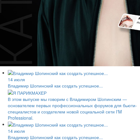
14 июля
Владимир Шопинский как создать успешное...
В этом выпуске мы говорим с Владимиром Шопинским —
основателем первых профессиональных форумов для бьюти-
специалистов и создателем новой социальной сети I'M
Professional.
14 июля
Владимир Шопинский как создать успешное...