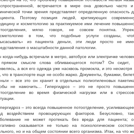
аспространенной, встречается в мире она довольно часто и
инической точки зрения представляет определенную опасность 
ациента. Поэтому позиция людей, критикующих современн
едицину и косметологию за практикуемое ими лечение повышенно
отоотделения, мягко говоря, не совсем понятна. Упрек
осметологию в том, что подобные услуги созданы, что
высасывать» из пациента деньги, эти люди просто не име
едставления о масштабности данной патологии.
ы
когда-нибудь встречали в метро, автобусе или электричке челове
 прямом смысле слова обливающегося потом? Он сидит, 
велясь, а вся его одежда уже насквозь промокла, и это несмотря
, что в транспорте еще не особо жарко. Документы, бумажки, биле
ньги – все это он хранит в отдельных полиэтиленовых пакетик
тобы не намочить… Гипергидроз – это не просто повышенн
отоотделение во время физической нагрузки или в стрессов
туации.
пергидроз – это всегда повышенное потоотделение, усиливающе
од воздействием провоцирующих факторов. Безусловно, так
аболевание не может протекать без вреда для пациента; о
егативно сказывается не только на психологическом состоян
льного, но и на общем состоянии всего организма. Итак, на что ж