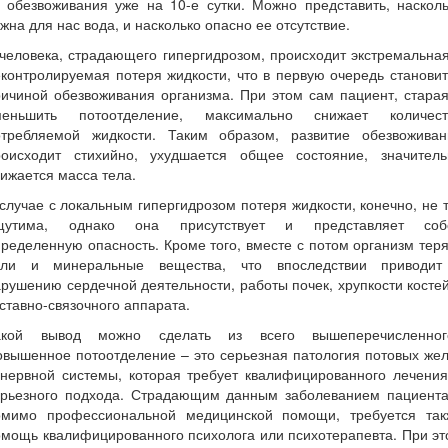
 обезвоживания уже на 10-е сутки. Можно представить, наскол
жна для нас вода, и насколько опасно ее отсутствие.
человека, страдающего гипергидрозом, происходит экстремальна
контролируемая потеря жидкости, что в первую очередь станови
ичиной обезвоживания организма. При этом сам пациент, стара
меньшить потоотделение, максимально снижает количест
отребляемой жидкости. Таким образом, развитие обезвоживан
роисходит стихийно, ухудшается общее состояние, значитель
ижается масса тела.
случае с локальным гипергидрозом потеря жидкости, конечно, не 
щутима, однако она присутствует и представляет соб
ределенную опасность. Кроме того, вместе с потом организм тер
оли и минеральные вещества, что впоследствии приводит
рушению сердечной деятельности, работы почек, хрупкости косте
ставно-связочного аппарата.
акой вывод можно сделать из всего вышеперечисленног
вышенное потоотделение – это серьезная патология потовых же
 нервной системы, которая требует квалифицированного лечения
ерьезного подхода. Страдающим данным заболеванием пациента
омимо профессиональной медицинской помощи, требуется так
мощь квалифицированного психолога или психотерапевта. При э