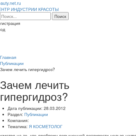
auty.net.ru
ЕНТР ИНДУСТРИИ КРАСОТЫ
гистрация
ход
Toggl
naviga
Главная
Публикации
Зачем лечить гипергидроз?
Зачем лечить
гипергидроз?
Дата публикации:
28.03.2012
Раздел:
Публикации
Компания:
Тематика:
Я КОСМЕТОЛОГ
смотря на то, что проблему повышенной потливости нельзя назв