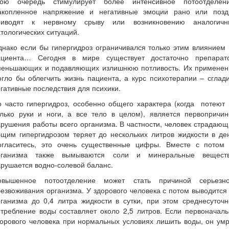
вою очередь стимулирует более интенсивное потоотделени
акопленное напряжение и негативные эмоции рано или позд
риводят к нервному срыву или возникновению аналогичн
тологических ситуаций.
нако если бы гипергидроз ограничивался только этим влиянием
ациента… Сегодня в мире существует достаточно препарато
меньшающих и подавляющих излишнюю потливость. Их применен
гло бы облегчить жизнь пациента, а курс психотерапии – сглад
гативные последствия для психики.
 часто гипергидроз, особенно общего характера (когда
потеют 
олько руки и ноги, а все тело в целом), является первопричин
рушения работы всего организма. В частности, человек страдаю
щим гипергидрозом теряет до нескольких литров жидкости в де
огласитесь, это очень существенные цифры. Вместе с потом 
рганизма также вымываются соли и минеральные веществ
рушается водно-солевой баланс.
овышенное потоотделение может стать причиной серьезно
езвоживания организма. У здорового человека с потом выводится
ганизма до 0,4 литра жидкости в сутки, при этом среднесуточ
требление воды составляет около 2,5 литров. Если первоначал
орового человека при нормальных условиях лишить воды, он ум