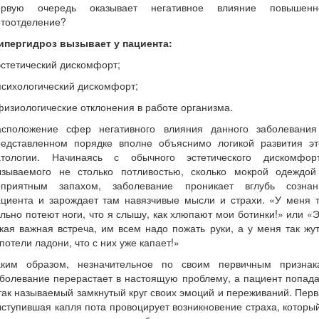
ервую очередь оказывает негативное влияние повышенн
отоотделение?
ипергидроз вызывает у пациента:
эстетический дискомфорт;
психологический дискомфорт;
физиологические отклонения в работе организма.
асположение сфер негативного влияния данного заболевания
редставленном порядке вполне объяснимо логикой развития эт
атологии. Начинаясь с обычного эстетического дискомфорт
ызываемого не столько потливостью, сколько мокрой одеждой
еприятным запахом, заболевание проникает вглубь сознан
ациента и зарождает там навязчивые мысли и страхи. «У меня т
льно потеют ноги, что я слышу, как хлюпают мои ботинки!» или «
кая важная встреча, им всем надо пожать руки, а у меня так жу
потели ладони, что с них уже капает!»
аким образом, незначительное по своим первичным признак
болевание перерастает в настоящую проблему, а пациент попад
так называемый замкнутый круг своих эмоций и переживаний. Пер
ступившая капля пота провоцирует возникновение страха, которы