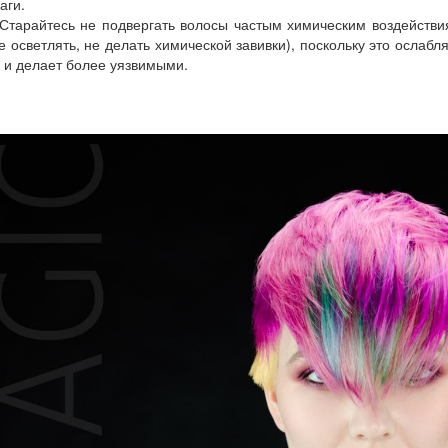
аги.
Старайтесь не подвергать волосы частым химическим воздействи
е осветлять, не делать химической завивки), поскольку это ослабл
 и делает более уязвимыми.