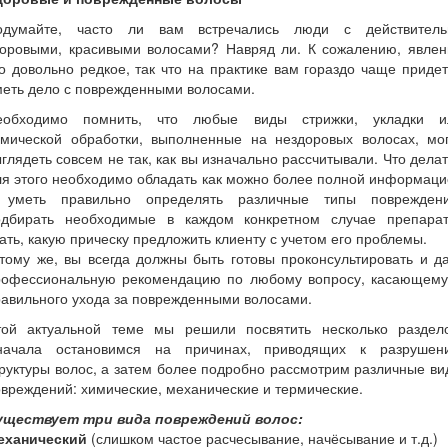
одумайте, часто ли вам встречались люди с действитель
доровыми, красивыми волосами? Навряд ли. К сожалению, явлен
о довольно редкое, так что на практике вам гораздо чаще приде
еть дело с поврежденными волосами.
еобходимо помнить, что любые виды стрижки, укладки и
имической обработки, выполненные на нездоровых волосах, мог
глядеть совсем не так, как вы изначально рассчитывали. Что дела
я этого необходимо обладать как можно более полной информац
 уметь правильно определять различные типы повреждени
одбирать необходимые в каждом конкретном случае препарат
ать, какую прическу предложить клиенту с учетом его проблемы.
тому же, вы всегда должны быть готовы проконсультировать и д
рофессиональную рекомендацию по любому вопросу, касающему
авильного ухода за поврежденными волосами.
той актуальной теме мы решили посвятить несколько раздело
начала остановимся на причинах, приводящих к разрушен
руктуры волос, а затем более подробно рассмотрим различные в
вреждений: химические, механические и термические.
уществует три вида повреждений волос:
еханический
(слишком частое расчесывание, начёсывание и т.д.)