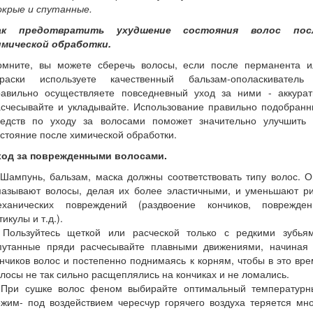
окрые и спутанные.
ак предотвратить ухудшение состояния волос пос
имической обработки.
омните, вы можете сберечь волосы, если после перманента и
краски используете качественный бальзам-ополаскиватель
равильно осуществляете повседневный уход за ними - аккурат
асчесывайте и укладывайте. Использование правильно подобранн
редств по уходу за волосами поможет значительно улучшить 
стояние после химической обработки.
ход за поврежденными волосами.
Шампунь, бальзам, маска должны соответствовать типу волос. О
мазывают волосы, делая их более эластичными, и уменьшают ри
еханических повреждений (раздвоение кончиков, поврежден
тикулы и т.д.).
Пользуйтесь щеткой или расческой только с редкими зубьям
путанные пряди расчесывайте плавными движениями, начиная 
нчиков волос и постепенно поднимаясь к корням, чтобы в это вр
лосы не так сильно расщеплялись на кончиках и не ломались.
При сушке волос феном выбирайте оптимальный температурн
жим- под воздействием чересчур горячего воздуха теряется мн