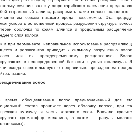
скольку сечение волос у афро-карибского населения представл
обой выраженный эллипс, распрямить такие волосы полностью, 
ричинив им совсем никакого вреда, невозможно. Эта процеду
жет ускорить естественный процесс разрушения структуры волос
отерей оболочки по краям эллипса и продольным расщеплени
еднего слоя волоса.
ак и при перманенте, неправильное использование распрямляющ
еществ и релаксантов приводит к сильному разрушению волок
олоса или их преждевременному расщеплению. Волок
азрушаются в непосредственной близости к устью фолликула. Э
очти всегда свидетельствует о неправильно проведенном процес
йтрализации.
бесцвечивание волос
о время обесцвечивания волос предназначенный для это
пециальный состав проникает через оболочку волоса, при эт
овреждая кутикулу и часть коркового слоя. Вначале красите
азрушает хроматофор меланина, а затем – гранулы мелани
меланосомы).