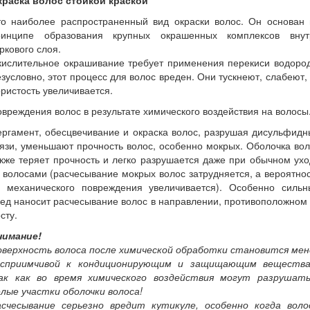
краска волос стойкой краской
то наиболее распространенный вид окраски волос. Он основан 
ринципе образования крупных окрашенных комплексов внут
ркового слоя.
кислительное окрашивание требует применения перекиси водород
зусловно, этот процесс для волос вреден. Они тускнеют, слабеют,
ристость увеличивается.
вреждения волос в результате химического воздействия на волосы
ргамент, обесцвечивание и окраска волос, разрушая дисульфид
язи, уменьшают прочность волос, особенно мокрых. Оболочка во
кже теряет прочность и легко разрушается даже при обычном ух
 волосами (расчесывание мокрых волос затрудняется, а вероятно
х механического повреждения увеличивается). Особенно сильн
ед наносит расчесывание волос в направлении, противоположном
сту.
нимание!
оверхность волоса после химической обработки становится мен
осприимчивой к кондиционирующим и защищающим вещества
ак как во время химического воздействия могут разрушать
лые участки оболочки волоса!
асчесывание серьезно вредит кутикуле, особенно когда воло