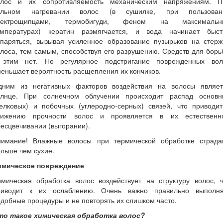
олос и их сопротивляемость механическим напряжениям. П
ильном нагревании волос (в сушилке, при пользован
лектрощипцами, термобигуди, феном на максимальн
емпературах) кератин размягчается, и вода начинает быст
спаряться, вызывая усиленное образование пузырьков на стерж
лоса, тем самым, способствуя его разрушению. Средств для бор
 этим нет. Но регулярное подстригание поврежденных вол
еньшает вероятность расщепления их кончиков.
дним из негативных факторов воздействия на волосы являет
олнце. При солнечном облучении происходит распад основн
белковых) и побочных (углеродно-серных) связей, что приводит
нижению прочности волос и проявляется в их естественн
есцвечивании (выгорании).
нимание! Влажные волосы при термической обработке страда
льше чем сухие.
имическое повреждение
имическая обработка волос воздействует на структуру волос, ч
риводит к их ослаблению. Очень важно правильно выполня
добные процедуры и не повторять их слишком часто.
то такое химическая обработка волос?