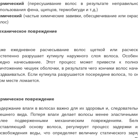
ермический
(пересушивание волос в результате неправильно
пользования фена, щипцов, термобигуди и т.д.)
имический
(частые химические завивки, обесцвечивание или окра
лос)
еханическое повреждение
аже ежедневное расчесывание волос щеткой или расческ
остепенно разрушает кутикулу наружного слоя волоса. Особен
редно начесывание. Этот процесс может привести к полно
ичтожению чешуек оболочки, в результате чего кончики волос нач
здваиваться. Если кутикула разрушается посередине волоса, то о
ом месте ломается.
ермическое повреждение
держание влаги в волосах важно для их здоровья и, следователь
нешнего вида. Потеря влаги делает волосы менее эластичными
олее подверженными механическим повреждениям. Бело
оставляющий основу волоса, регулирует процесс задержки и
ысвобождения воды, что определяет величину статического заря