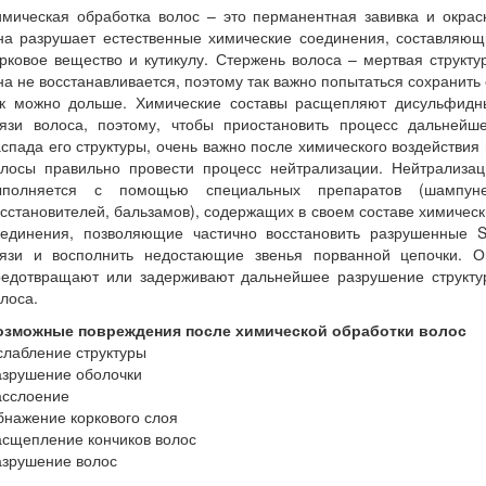
мическая обработка волос – это перманентная завивка и окрас
на разрушает естественные химические соединения, составляющ
рковое вещество и кутикулу. Стержень волоса – мертвая структу
а не восстанавливается, поэтому так важно попытаться сохранить
ак можно дольше. Химические составы расщепляют дисульфидн
вязи волоса, поэтому, чтобы приостановить процесс дальнейше
спада его структуры, очень важно после химического воздействия
олосы правильно провести процесс нейтрализации. Нейтрализац
ыполняется с помощью специальных препаратов (шампуне
сстановителей, бальзамов), содержащих в своем составе химичес
оединения, позволяющие частично восстановить разрушенные S
вязи и восполнить недостающие звенья порванной цепочки. О
редотвращают или задерживают дальнейшее разрушение структу
лоса.
озможные повреждения после химической обработки волос
лабление структуры
азрушение оболочки
асслоение
нажение коркового слоя
асщепление кончиков волос
азрушение волос