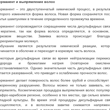
ерманент и выпрямление волос
рманент – это двухступенчатый химический процесс, в результ
оторого изменяется форма волоса. Новая форма сохраняется пос
ытья шампунями в течение определенного промежутка времени.
ерманент сопровождается сокращением числа дисульфидных связ
 кератине, так как форма волоса определяется, в основном,
орковом веществе. Завивка волоса происходит благода
ереориентации молекул.
абухание является результатом химической реакции, котор
чинается в оболочке и переходит в корковую часть волоса.
екоторые дисульфидные связи во время нейтрализации перекис
одорода и броматами натрия (повторное окислени
сстанавливаются. Однако значительная часть дисульфидных свя
тается разорванной, что приводит к ослаблению прочности волос.
рманент делает поверхность волос более грубой и способствует
скоренному разрушению. Волосы можно не только завивать, но
ыпрямлять. Косметическая процедура выпрямления волос популяр
афро-карибском регионе, особенно в тех местах, где сильно влия
ападной культуры. Во время этой процедуры дисульфидные свя
асщепляются, и в волосяном завитке снижается напряжен
роисходит релаксация), в результате чего волос распрямляется.