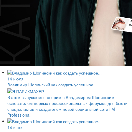
14 июля
Владимир Шопинский как создать успешное...
В этом выпуске мы говорим с Владимиром Шопинским —
основателем первых профессиональных форумов для бьюти-
специалистов и создателем новой социальной сети I'M
Professional.
14 июля