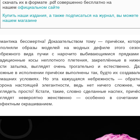
скачать их в формате .pdf совершенно бесплатно на
нашем
официальном сайте
Купить наши издания, а также подписаться на журнал, вы можете 
нашем магазине
омантика бессмертна! Доказательством тому — причёски, котор
ополняли образы моделей на модных дефиле этого сезон
ебрежного вида пучки с нарочито выбивающимися прядками
радиционные косы неплотного плетения, закреплённые в нижн
асти затылка, выглядят очень трогательно и естественно. Да
ожные в исполнении причёски выполнены так, будто их создавал
омашних условиях. Но эта кажущаяся небрежность — обратн
торона настоящей элегантности, ведь нет ничего сложнее, ч
глядеть просто! Кстати, такие, словно сделанные наспех, причё
ыглядят невероятно женственно — особенно в сочетании
ффектным окрашиванием.