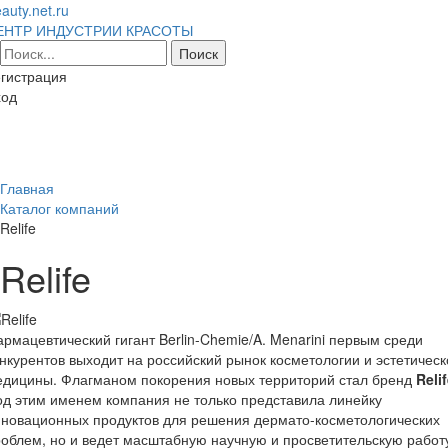
auty.net.ru
ЕНТР ИНДУСТРИИ КРАСОТЫ
гистрация
ход
Toggl
naviga
Главная
Каталог компаний
Relife
Relife
рмацевтический гигант Berlin-Chemie/A. Menarini первым среди
нкурентов выходит на российский рынок косметологии и эстетическ
едицины. Флагманом покорения новых территорий стал бренд
Reli
д этим именем компания не только представила линейку
новационных продуктов для решения дермато-косметологических
облем, но и ведет масштабную научную и просветительскую работ