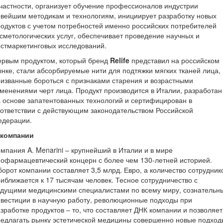
частности, организует обучение профессионалов индустрии
вейшим методикам и технологиям, инициирует разработку новых
одуктов с учетом потребностей именно российских потребителей
сметологических услуг, обеспечивает проведение научных и
стмаркетинговых исследований.
ервым продуктом, который бренд
Relife
представил на российском
нке, стали абсорбируемые нити для подтяжки мягких тканей лица,
изванные бороться с признаками старения и возрастными
менениями черт лица. Продукт производится в Италии, разработан
 основе запатентованных технологий и сертифицирован в
ответствии с действующим законодательством Российской
едерации.
 компании
мпания A. Menarini – крупнейший в Италии и в мире
офармацевтический концерн с более чем 130-летней историей.
орот компании составляет 3,5 млрд. Евро, а количество сотрудник
иближается к 17 тысячам человек. Тесное сотрудничество с
едущими медицинскими специалистами по всему миру, сознательн
вестиции в научную работу, революционные подходы при
зработке продуктов – то, что составляет ДНК компании и позволяет
едлагать рынку эстетической медицины совершенно новые подход