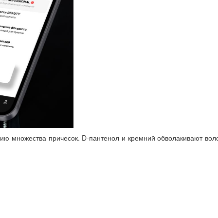
ию множества причесок. D-пантенол и кремний обволакивают вол