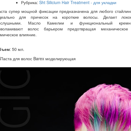
Рубрика:
Sht Silicium Hair Treatment - для укладки
аста супер мощной фиксации предназначена для любого стайлинг
деально для причесок на короткие волосы. Делает локо
ослушными. Масло Камелии и функциональный кремн
бволакивают волос барьером предотвращая механическое
мическое влияние.
бъем
: 50 мл.