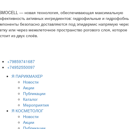
SMOCELL — новая технология, обеспечивающая максимальную
ффективность активных ингредиентов: гидрофильные и гидрофобн
омпоненты безопасно доставляются под эпидермис напрямую чере
етку или через межклеточное пространство рогового слоя, которое
стоит из двух слоёв.
+79859741687
+74952550097
Я ПАРИКМАХЕР
Новости
Акции
Публикации
Каталог
Мероприятия
Я КОСМЕТОЛОГ
Новости
Акции
Публикации