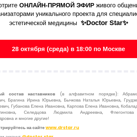
отрите
ОНЛАЙН-ПРЯМОЙ ЭФИР
живого общен
анизаторами уникального проекта для специали
✨Doctor Star✨
эстетической медицины
28 октября (среда) в 18:00 по Москве
ый состав наставников
(в алфавитном порядке): Абрам
ич, Брагина Ирина Юрьевна, Бычкова Наталья Юрьевна, Грудз
евич, Губанова Елена Ивановна, Карпова Елена Ивановна, Кобала
нтиновна, Селедцова Людмила Андреевна, Флегонтов
дровна и многие другие!
трируйтесь на сайте
www.drstar.ru
ам аккаунт
@doctor.star