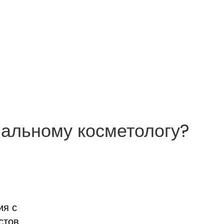
мальному косметологу?
ия с
стов