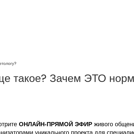
етологу?
еще такое? Зачем ЭТО нор
отрите
ОНЛАЙН-ПРЯМОЙ ЭФИР
живого общен
анизаторами уникального проекта для специали