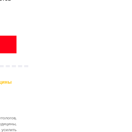
ицины
ологов,
едицины,
 усилить