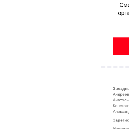
См
орг
Звездн
Андреев
Анатоль
Конста
Алексан
Зарегис
Инстагр