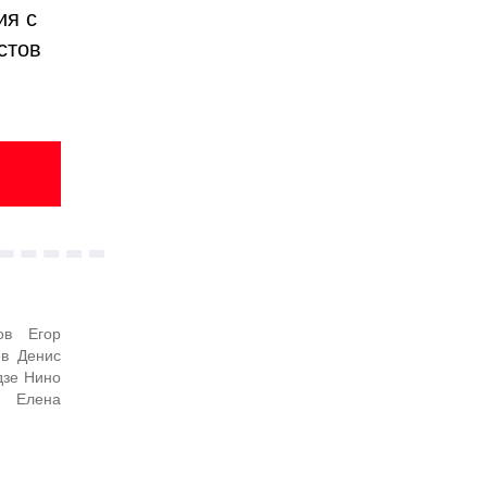
ия с
стов
ов Егор
ев Денис
дзе Нино
а Елена