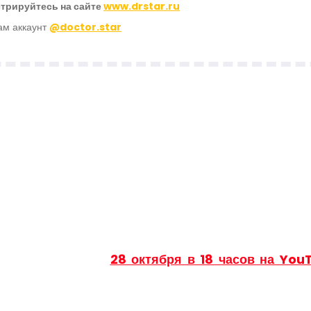
трируйтесь на сайте
www.drstar.ru
ам аккаунт
@doctor.star
к команда проекта ЯКОСМЕТОЛОГ очень заинтересо
м мероприятием. Такого раннее не было на
ческой медицины. Да, вопросов больше, чем ответо
вовать? Как победить? Кому и зачем все это нуж
ес к проекту даже на начальной стадии очень вел
мы решили приехать в офис организаторов и задать
сы ЛИЧНО и в ПРЯМОМ ЭФИРЕ!
единяйтесь к нам
28 октября в 18 часов на You
лайте свои вопросы организаторам Доктор СТАР.