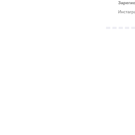
Зарегис
Инстагр
Мы ка
данны
эстети
участ
интер
этому 
вопро
Присо
присы