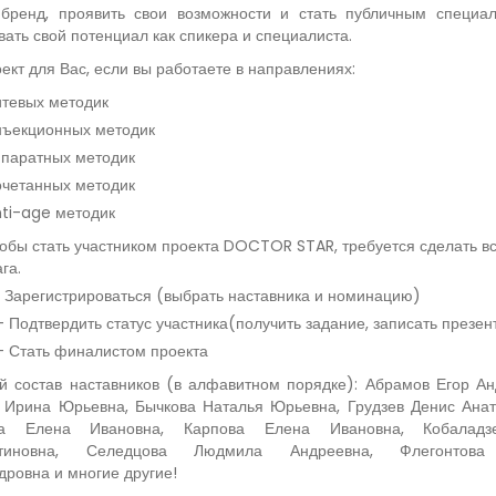
 бренд, проявить свои возможности и стать публичным специа
ать свой потенциал как спикера и специалиста.
ект для Вас, если вы работаете в направлениях:
тевых методик
ъекционных методик
паратных методик
четанных методик
ti-age методик
обы стать участником проекта DOCTOR STAR, требуется сделать вс
га.
- Зарегистрироваться (выбрать наставника и номинацию)
- Подтвердить статус участника(получить задание, записать презе
- Стать финалистом проекта
й состав наставников (в алфавитном порядке): Абрамов Егор Ан
 Ирина Юрьевна, Бычкова Наталья Юрьевна, Грудзев Денис Анат
ва Елена Ивановна, Карпова Елена Ивановна, Кобалад
нтиновна, Селедцова Людмила Андреевна, Флегонтов
дровна и многие другие!