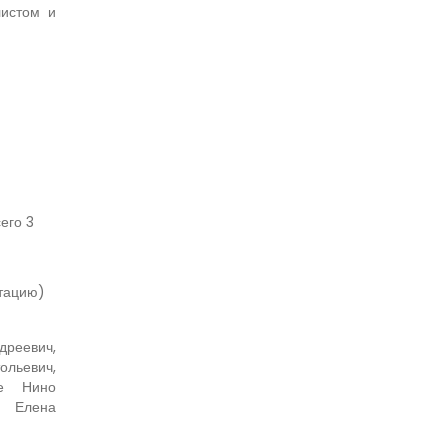
листом и
его 3
нтацию)
дреевич,
ольевич,
зе Нино
а Елена