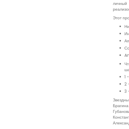
личный
реализов
Этот про
Ни
Ин
Ап
Со
An
Чт
ша
1 
2 
3 
Звездны
Брагина
Губано
Конста
Алексан