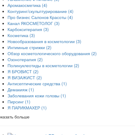
Аромакосметика
(4)
Контуринг/скульптурирование
(4)
Про бизнес Салонов Красоты
(4)
Канал ЯКОСМЕТОЛОГ
(3)
Карбокситерапия
(3)
Косметика
(3)
Новообразования в косметологии
(3)
Интимные стрижки
(2)
Обзор косметологического оборудования
(2)
Озонотерапия
(2)
Полинуклеотиды в косметологии
(2)
Я БРОВИСТ
(2)
Я ВИЗАЖИСТ
(2)
Антисептические средства
(1)
Демакияж
(1)
Заболевания кожи головы
(1)
Пирсинг
(1)
Я ПАРИКМАХЕР
(1)
оказать больше