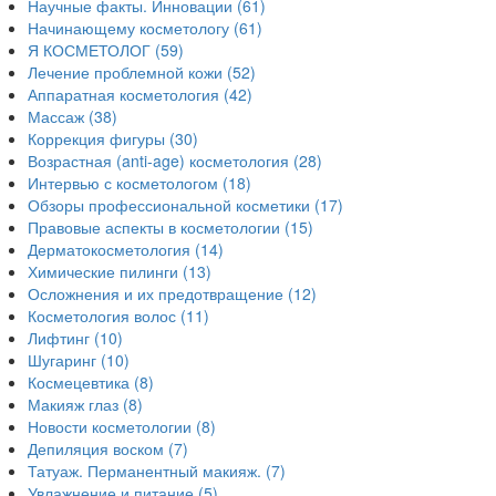
Научные факты. Инновации
(61)
Начинающему косметологу
(61)
Я КОСМЕТОЛОГ
(59)
Лечение проблемной кожи
(52)
Аппаратная косметология
(42)
Массаж
(38)
Коррекция фигуры
(30)
Возрастная (anti-age) косметология
(28)
Интервью с косметологом
(18)
Обзоры профессиональной косметики
(17)
Правовые аспекты в косметологии
(15)
Дерматокосметология
(14)
Химические пилинги
(13)
Осложнения и их предотвращение
(12)
Косметология волос
(11)
Лифтинг
(10)
Шугаринг
(10)
Космецевтика
(8)
Макияж глаз
(8)
Новости косметологии
(8)
Депиляция воском
(7)
Татуаж. Перманентный макияж.
(7)
Увлажнение и питание
(5)