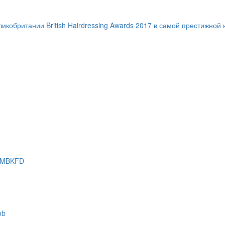
ритании British Hairdressing Awards 2017 в самой престижной ном
y MBKFD
ob