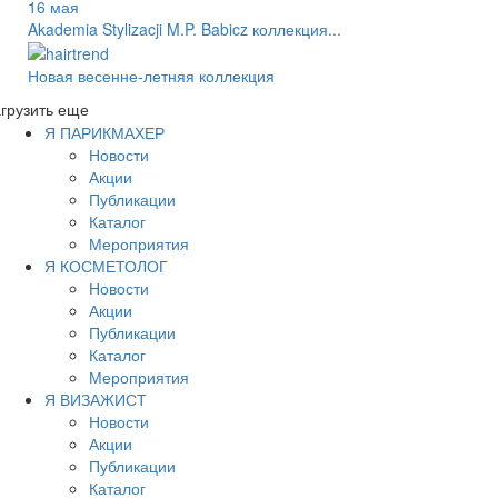
16 мая
Akademia Stylizacji M.P. Babicz коллекция...
Новая весенне-летняя коллекция
грузить еще
Я ПАРИКМАХЕР
Новости
Акции
Публикации
Каталог
Мероприятия
Я КОСМЕТОЛОГ
Новости
Акции
Публикации
Каталог
Мероприятия
Я ВИЗАЖИСТ
Новости
Акции
Публикации
Каталог