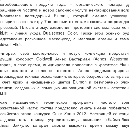
ногообещающего продукта года – органического нектара д
рашивания Nectaya и новой салонной услуги нектарирования вол
бновляется легендарный Elumen, который сменил упаковку
асширил свою палитру 7-ю новыми оттенками включая остромодн
ирюзовый. Плюс к этому, изменения претерпят система осветлен
lkLift и линия ухода Dualsenses Color. Также этой осенью бу
редставлено роскошное масло-уход с маслами арганы и тама
ldwell Elixir.
о-вторых, свой мастер-класс и новую коллекцию представи
едущий колорист Goldwell Агнес Вастерман (Agnes Westerman
торая, в свое время, инициировала появление в красителе Elu
истых желтого и зеленого оттенков. Агнес продемонстрирова
ьтрамодные техники окрашивания, которые, безусловно, выигрыв
а счет ярких и насыщенных цветов Elumen и безупречных блон
ттенков, созданных с помощью инновационной системы осветлен
kLift.
осле насыщенной технической программы настало вре
оржественной части: гостям предстояло узнать имена победител
оссийского этапа конкурса Color Zoom 2012. Настоящей сенсаци
раздника стал приезд учредительницы компании «Лайма-Люк
аймы Вайкуле, которая смогла выкроить время между дву