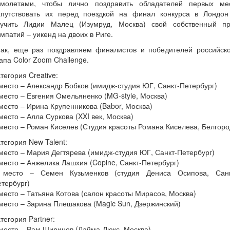
амолетами, чтобы лично поздравить обладателей первых мес
апутствовать их перед поездкой на финал конкурса в Лондон
ручить Лидии Малец (Изумруд, Москва) свой собственный пр
мпатий – уикенд на двоих в Риге.
так, еще раз поздравляем финалистов и победителей российско
апа Color Zoom Challenge.
тегория Creative:
место – Александр Бобков (имидж-студия ЮГ, Санкт-Петербург)
место – Евгения Омельяненко (MG-style, Москва)
место – Ирина Крупенникова (Babor, Москва)
место – Алла Суркова (XXI век, Москва)
место – Роман Киселев (Студия красоты Романа Киселева, Белгоро
тегория New Talent:
место – Мария Дегтярева (имидж-студия ЮГ, Санкт-Петербург)
место – Анжелика Лашхия (Copine, Санкт-Петербург)
 место – Семен Кузьменков (студия Дениса Осипова, Санк
тербург)
место – Татьяна Котова (салон красоты Мирасов, Москва)
место – Зарина Плешакова (Magic Sun, Дзержинский)
тегория Partner:
место – Рам Ширинов (Лайма-Люкс, Москва)