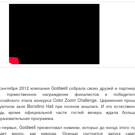
сентября 2012 компания Goldwell собрала своих друзей и партне
а торжественное награждение финалистов и победител
ссийского этапа конкурса Color Zoom Challenge. Церемония про
уютном зале Borodino Hall при полном аншлаге. И это естествен
едь кроме официальной части гостей вечера ждала больш
разовательная программа.
-первых, Goldwell презентовал новинки, которых до конца этого г
удет много, как никогда. Осенью состоится запуск само