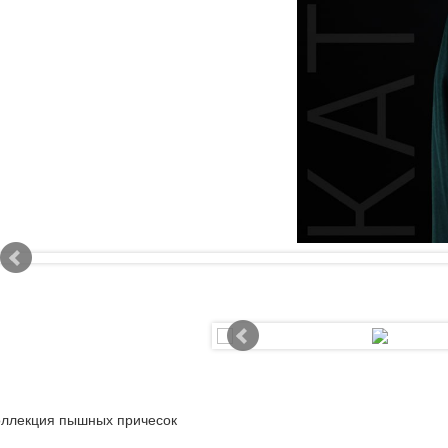
оллекция пышных причесок