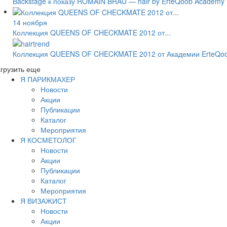
Backstage к показу ROMAIN BRAU — hair by ErteQoob Academ
14 ноября
Коллекция QUEENS OF CHECKMATE 2012 от...
Коллекция QUEENS OF CHECKMATE 2012 от Академии ErteQo
грузить еще
Я ПАРИКМАХЕР
Новости
Акции
Публикации
Каталог
Мероприятия
Я КОСМЕТОЛОГ
Новости
Акции
Публикации
Каталог
Мероприятия
Я ВИЗАЖИСТ
Новости
Акции