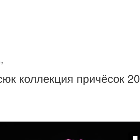
re
к коллекция причёсок 2012