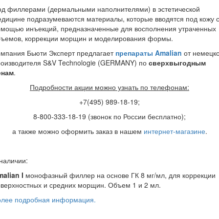
од филлерами (дермальными наполнителями) в эстетической
дицине подразумеваются материалы, которые вводятся под кожу 
омощью инъекций, предназначенные для восполнения утраченных
бъемов, коррекции морщин и моделирования формы.
омпания Бьюти Эксперт предлагает
препараты Amalian
от немецко
роизводителя S&V Technologie (GERMANY) по
сверхвыгодным
енам
.
Подробности акции можно узнать по телефонам:
+7(495) 989-18-19;
8-800-333-18-19 (звонок по России бесплатно);
а также можно оформить заказ в нашем
интернет-магазине
.
наличии:
alian I
монофазный филлер на основе ГК 8 мг/мл, для коррекции
верхностных и средних морщин. Объем 1 и 2 мл.
олее подробная информация.