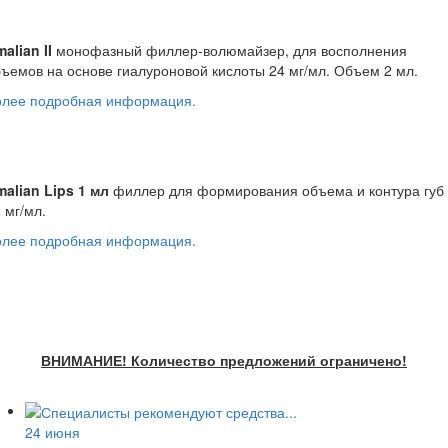
alian II
монофазный филлер-волюмайзер, для восполнения
ъемов на основе гиалуроновой кислоты 24 мг/мл. Объем 2 мл.
олее подробная информация.
alian Lips 1 мл
филлер для формирования объема и контура губ
 мг/мл.
олее подробная информация.
ВНИМАНИЕ! Количество предложений ограничено!
24 июня