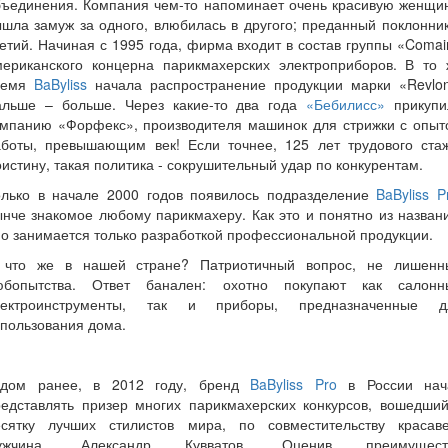
бъединения. Компания чем-то напоминает очень красивую женщин
шла замуж за одного, влюбилась в другого; преданный поклонни
етий. Начиная с 1995 года, фирма входит в состав группы «Comai
мериканского концерна парикмахерских электроприборов. В то 
ремя
BaByliss
начала распространение продукции марки «Revlon
альше – больше. Через какие-то два года
«Бебилисс»
прикупи
омпанию «Форфекс», производителя машинок для стрижки с опыт
аботы, превышающим век! Если точнее, 125 лет трудового стаж
истину, такая политика - сокрушительный удар по конкурентам.
олько в начале 2000 годов появилось подразделение
BaByliss P
нче знакомое любому парикмахеру. Как это и понятно из назван
о занимается только разработкой профессиональной продукции.
 что же в нашей стране? Патриотичный вопрос, не лишенн
юбопытства. Ответ банален: охотно покупают как салонн
лектроинструменты, так и приборы, предназначенные д
пользования дома.
одом ранее, в 2012 году, бренд
BaByliss Pro
в России нач
редставлять призер многих парикмахерских конкурсов, вошедший
есятку лучших стилистов мира, по совместительству красаве
ужчина, Александр Кувватов. Оценив преимущест