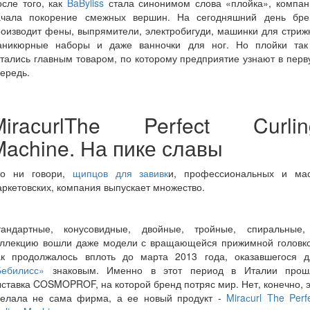
сле того, как
BaByliss
стала синонимом слова «плойка», компан
ачала покорение смежных вершин. На сегодняшний день бре
оизводит фены, выпрямители, электробигуди, машинки для стриж
аникюрные наборы и даже ванночки для ног. Но плойки так
тались главным товаром, по которому предприятие узнают в пер
ередь.
MiraсurlThe Perfect Curlin
Machine. На пике славы
то ни говори,
щипцов для завивк
и, профессиональных и мас
ркетовских, компания выпускает множество.
тандартные, конусовидные, двойные, тройные, спиральные,
оллекцию вошли даже модели с вращающейся прижимной головко
ак продолжалось вплоть до марта 2013 года, оказавшегося д
Бебилисс»
знаковым. Именно в этот период в Италии прош
ставка COSMOPROF, на которой бренд потряс мир. Нет, конечно, 
делала не сама фирма, а ее новый продукт -
Miraсurl The Perf