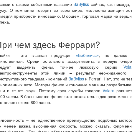
 связи с такими событиями название
BaByliss
сейчас, как никогда,
луху. О компании говорят во всем мире, миллионы женщин хот
медля приобрести инновацию. В общем, торговая марка на верш
пеха.
При чем здесь Феррари?
лойки – это главная продукция
«Бебилисс»
, но далеко 
динственная. Среди остального ассортимента в первую очере
ледует выделить фены, точнее люксовую серию
Vola
лектроинструменты этой линии – результат неожиданного, 
нструктивного тандема - компаний
BaByliss
и Ferrari. Нет, это не те
дноименных авто. Моторы фенов и гоночные машины разрабатыва
дни и те же люди. Поэтому срок службы товаров
Volare
равняет
00 часам. В большинстве фенов этот показатель в два раза меньш
ставляет около 800 часов.
олговечность – не единственное преимущество подобных моторо
е менее важна высоченная скорость, можно сказать, фирменн
ерта Феррари. Так, фены обладают турбонаддувом, увеличивающ