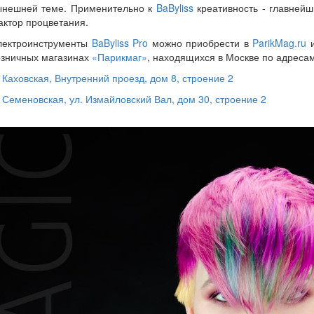
ынешней теме. Применительно к
BaByliss
креативность - главней
ктор процветания.
лектроинструменты
BaByliss Pro
можно приобрести в
ParikMag.ru
и
озничных магазинах
«Парикмаг»
, находящихся в Москве по адресам
 Каховская, Внутренний проезд, дом 8, строение 2
 Семеновская, ул. Измайловский Вал, дом 30, строение 2