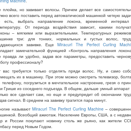
rling Machine
.
 плойка, но завивает волосы. Причем делает все самостоятель
жно всего поставить перед автоматической машинкой четкую зада
о есть, выбрать направление локона, временной интервал
емпературу. От периода воздействия зависит, какими получат
оконы – мягкими или выразительными. Температурных режимов
ашинке три: для тонких, нормальных и густых волос, труд
оддающихся завивке. Еще
Miraсurl The Perfect Curling Mach
бладает замечательной функцией «Контроль направления локона
е правда ли удобно, задав все параметры, предоставить чернов
аботу профессионалу?
т вас требуется только отделять пряди волос. Ну, и само собо
мещать их в машинку. При этом можно смотреть телевизор, болт
 телефону, погрузиться в мечтательное настроение, грезя о при
и Грише из соседнего подъезда. В общем, дальше умный аппарат
лько все сделает сам, но еще и предупредит об окончании тру
дав сигнал. В среднем на завивку тратится пара минут.
ногие называют
Miraсurl The Perfect Curling Machine
– совершенн
ашинкой. Всеобщий ажиотаж. Население Европы, США, а с недавн
ор и России покупают новинку столь же рьяно, как жители СС
лбасу перед Новым Годом.