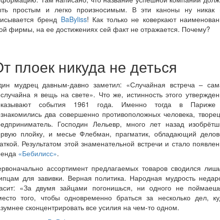
ыть простым и легко произносимым. В эти каноны ну никак 
писывается бренд
BaByliss
! Как только не коверкают наименован
ой фирмы, на ее достижениях сей факт не отражается. Почему?
т плоек никуда не деться
дин мудрец давным-давно заметил: «Случайная встреча – сам
случайна я вещь на свете». Что же, истинность этого утвержде
оказывают события 1961 года. Именно тогда в Париже
ознакомились два совершенно противоположных человека, творец
редприниматель. Господин Лельевр, много лет назад изобрётш
ервую плойку, и месье Флебман, прагматик, обладающий делов
аткой. Результатом этой знаменательной встречи и стало появле
ренда
«Бебилисс»
.
ервоначально ассортимент предлагаемых товаров сводился лишь
ипцам для завивки. Верная политика. Народная мудрость недар
ласит: «За двумя зайцами погонишься, ни одного не поймаешь
место того, чтобы одновременно браться за несколько дел, ку
зумнее сконцентрировать все усилия на чем-то одном.