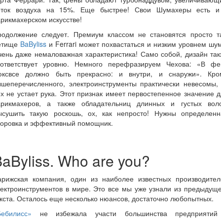
оток воздуха на 15%. Еще быстрее! Свои Шумахеры есть и
рикмахерском искусстве!
родолжение следует. Премиум классом не становятся просто та
етище
BaByliss
и Ferrari может похвастаться и низким уровнем шу
ень даже немаловажная характеристика! Само собой, дизайн та
оответствует уровню. Немного перефразируем Чехова: «В фе
юксвсе должно быть прекрасно: и внутри, и снаружи». Кро
ышеперечисленного, электроинструменты практически невесомы, 
х не устает рука. Этот признак имеет первостепенное значение 
арикмахеров, а также обладательниц длинных и густых воло
ысушить такую роскошь, ох, как непросто! Нужны определенн
норовка и эффективный помощник.
aByliss. Who are you?
арижская компания, один из наиболее известных производител
ектроинструментов в мире. Это все мы уже узнали из предыдущ
кста. Осталось еще несколько нюансов, достаточно любопытных.
Бебилисс»
не избежала участи большинства предприятий