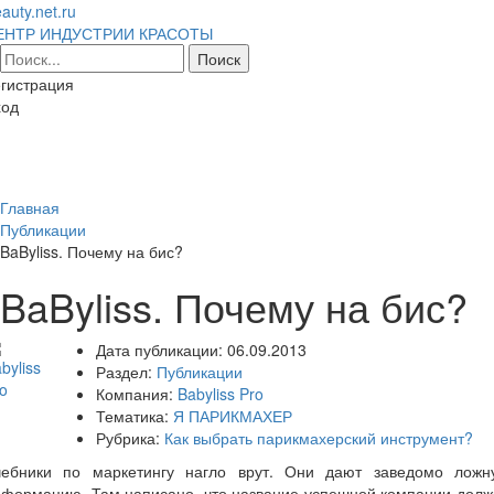
auty.net.ru
ЕНТР ИНДУСТРИИ КРАСОТЫ
гистрация
ход
Toggl
naviga
Главная
Публикации
BaByliss. Почему на бис?
BaByliss. Почему на бис?
Дата публикации:
06.09.2013
Раздел:
Публикации
Компания:
Babyliss Pro
Тематика:
Я ПАРИКМАХЕР
Рубрика:
Как выбрать парикмахерский инструмент?
чебники по маркетингу нагло врут. Они дают заведомо ложн
нформацию. Там написано, что название успешной компании долж