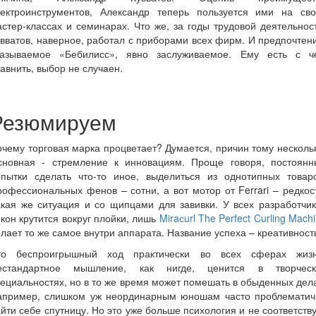
лектроинструментов, Александр теперь пользуется ими на сво
стер-классах и семинарах. Что же, за годы трудовой деятельнос
вватов, наверное, работал с приборами всех фирм. И предпочтен
казываемое «Бебилисс», явно заслуживаемое. Ему есть с ч
авнить, выбор не случаен.
Резюмируем
чему торговая марка процветает? Думается, причин тому несколь
сновная - стремление к инновациям. Проще говоря, постоянн
опытки сделать что-то иное, выделиться из однотипных товаро
офессиональных фенов – сотни, а вот мотор от Ferrari – редкос
кая же ситуация и со щипцами для завивки. У всех разработчи
кон крутится вокруг плойки, лишь
Miraсurl The Perfect Curling Mach
лает то же самое внутри аппарата. Название успеха – креативност
то беспроигрышный ход практически во всех сферах жизн
естандартное мышление, как нигде, ценится в творческ
ециальностях, но в то же время может помешать в обыденных дел
апример, слишком уж неординарным юношам часто проблематич
йти себе спутницу. Но это уже больше психология и не соответств