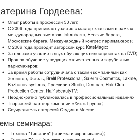
Катерина Гордеева:
Опыт работы в профессии 30 лет;
С 2006 года принимает участие с мастер-классами в рамках
международных выставок: Intercharm, Невские берега,
Московские берега, Международный конгрес парикмахеров;
С 2006 года проводит авторский курс KateMagic;
За плечами участие в двух обучающих видеопроектах на DVD;
Прошла обучение у ведущих отечественных и зарубежных
парикмахеров;
За время работы сотрудничала с такими компаниями как:
Золингер, Эстель, Brelil Professional, Salerm Cosmetics, Lakme,
Bazhenov systems, Просвирин Studio, Denman, Hair Club
Production Center, Hair`sbeautyTV;
Неоднократно публиковалась в профессиональных изданиях;
Творческий партнер компании «Хитэк-Групп»;
Соучредитель авторской Студии в Москве.
емы семинара:
- Техника "Тинстаил" (стрижка и окрашивание);
- Техника "Углы" (стрижка и окрашивание);