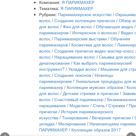
Компания:
Я ПАРИКМАХЕР
Тематика:
Я ПАРИКМАХЕР
Рубрики:
Парикмахерское искусство
/
Окрашива
волос
/
Создание коллекции причесок
/
Обзор к
для волос
/
Фен для волос
/
Обучающее видео
парикмахером
/
Интересное о волосах
/
Видео 
волос
/
Парикмахерские выставки
/
Обучение
парикмахеров
/
Косметика для волос
/
Ламинир
волос
/
Создание причесок видео мастер-класс
волос
/
Наращивание волос
/
Смывка для волос
декапирование
/
Как выбрать парикмахерский
инструмент?
/
Укладка волос
/
Машинки для стр
волос
/
Создание локонов
/
Ножницы
парикмахерские
/
Уникальные процедуры для в
парикмахер
/
Коллекции мужских образов
/
Коло
для волос
/
Детские стрижки и прически
/
Завивк
волос
/
Счастливый парикмахер
/
Безаммиачно
окрашивание
/
Моделинг
/
Стиль
/
Стрижки
/
При
прически
/
История парикмахерского
искусства
/
Тонирование
/
Вечерние прически
/
укладка
/
Мелирование
/
Начинающему парикм
ПАРИКМАХЕР
/
Коллекции образов 2017