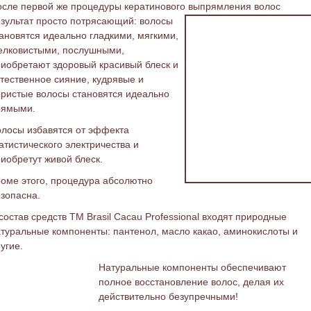
сле первой же процедуры кератинового выпрямления волос
зультат просто потрясающий:
волосы
ановятся идеально гладкими, мягкими,
елковистыми, послушными,
иобретают здоровый красивый блеск и
тественное сияние, кудрявые и
ристые волосы становятся идеально
рямыми.
лосы избавятся от эффекта
атистического электричества и
иобретут живой блеск.
оме этого, процедура абсолютно
зопасна.
состав средств ТМ Brasil Cacau Professional входят природные
туральные компоненты: пантенол, масло какао, аминокислоты и
угие.
Натуральные компоненты обеспечивают
полное восстановление волос, делая их
действительно безупречными!