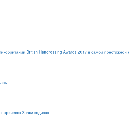
ритании British Hairdressing Awards 2017 в самой престижной ном
елях
ых причесок Знаки зодиака