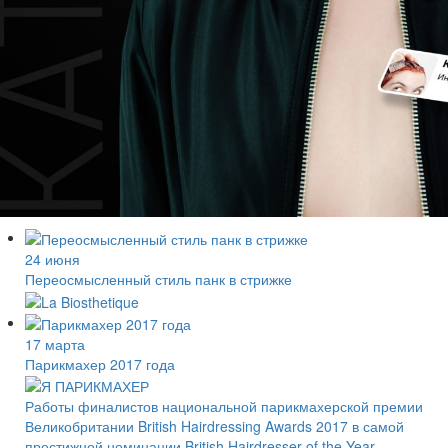
24 июня
Переосмысленный стиль панк в стрижке
17 марта
Парикмахер 2017 года
Работы финалистов национальной парикмахерской премии
Великобритании British Hairdressing Awards 2017 в самой
престижной номинации British Hairdresser of the Year