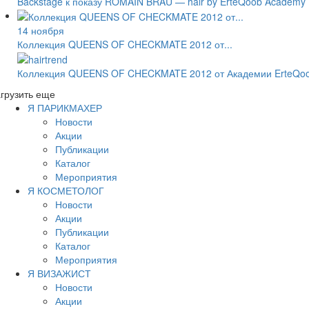
Backstage к показу ROMAIN BRAU — hair by ErteQoob Academ
14 ноября
Коллекция QUEENS OF CHECKMATE 2012 от...
Коллекция QUEENS OF CHECKMATE 2012 от Академии ErteQo
грузить еще
Я ПАРИКМАХЕР
Новости
Акции
Публикации
Каталог
Мероприятия
Я КОСМЕТОЛОГ
Новости
Акции
Публикации
Каталог
Мероприятия
Я ВИЗАЖИСТ
Новости
Акции