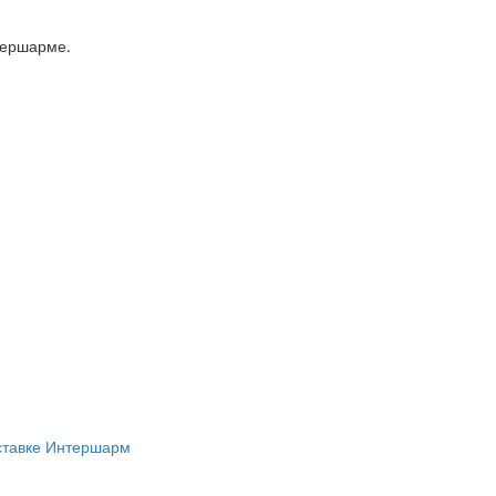
тершарме.
ставке Интершарм