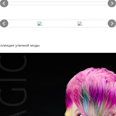
оллекция уличной моды