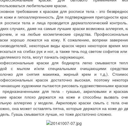
пользоваться любительские краски.
новное требование к краскам для росписи тела - это безвредно
я кожи и гипоаллергенность. Для подтверждения пригодности кра
я росписи тела и лица проводится дерматологический контроль
дких случаях, даже на самые лучшие краски возможна аллергия, к
прочем, и на любые косметические средства. Профессиональн
раски хорошо ложатся на кожу. К сожалению, вопреки заверени
оизводителей, некоторые виды красок через некоторое время мо
ескаться на сгибах рук и ног, а также течь под светом софитов или
деляемого пота, могут пачкать окружающих.
рофессиональные краски для бодиарта легко смываются тепл
одой с мылом и/или специальными очищающими средства
молочко для снятия макияжа, жирный крем и т.д.). Стоимос
рофессиональных красок достаточно высокая, поэтому некотор
ачинающие художники пытаются рисовать художественными краска
е предназначенными для тела - гуашью, акриловыми и краскам
акие краски плохо держатся на коже и способны вызвать оче
ильную аллергию у модели. Акриловую краски смыть с тела оче
ожно, она может оставлять пятна, которые держатся на коже до д
дель. Гуашь смывается лучше, но тоже достаточно сложно.