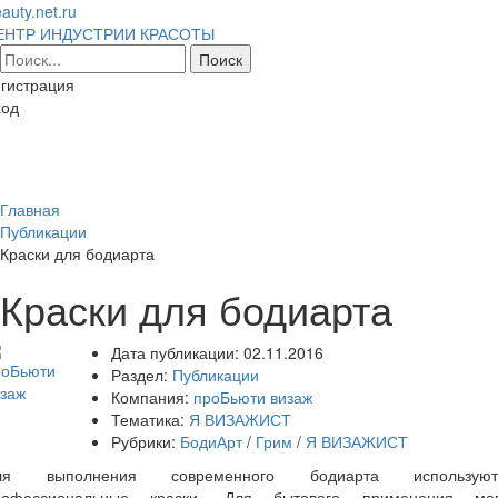
auty.net.ru
ЕНТР ИНДУСТРИИ КРАСОТЫ
гистрация
ход
Toggl
naviga
Главная
Публикации
Краски для бодиарта
Краски для бодиарта
Дата публикации:
02.11.2016
Раздел:
Публикации
Компания:
проБьюти визаж
Тематика:
Я ВИЗАЖИСТ
Рубрики:
БодиАрт
/
Грим
/
Я ВИЗАЖИСТ
ля выполнения современного бодиарта используют
рофессиональные краски. Для бытового применения мог