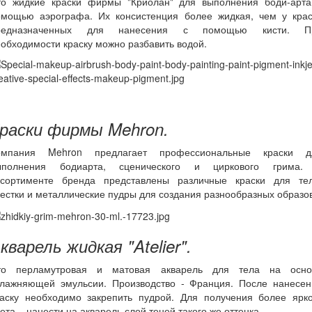
то жидкие краски фирмы "Криолан" для выполнения боди-арта
омощью аэрографа. Их консистенция более жидкая, чем у крас
редназначенных для нанесения с помощью кисти. П
обходимости краску можно разбавить водой.
раски фирмы Mehron.
омпания Mehron предлагает профессиональные краски д
ыполнения бодиарта, сценического и циркового грима.
ссортименте бренда представлены различные краски для тел
естки и металлические пудры для создания разнообразных образов
кварель жидкая "Atelier".
то перламутровая и матовая акварель для тела на осно
влажняющей эмульсии. Производство - Франция. После нанесен
раску необходимо закрепить пудрой. Для получения более ярко
ета – нанести на акварель слой теней такого же оттенка.