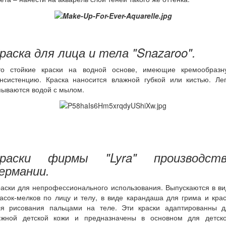
раска для лица и тела "Snazaroo".
то стойкие краски на водной основе, имеющие кремообразн
онсистенцию. Краска наносится влажной губкой или кистью. Лег
мываются водой с мылом.
раски фирмы "Lyra" производст
ермании.
аски для непрофессионального использования. Выпускаются в в
асок-мелков по лицу и телу, в виде карандаша для грима и кра
ля рисования пальцами на теле. Эти краски адаптированны д
ежной детской кожи и предназначены в основном для детско