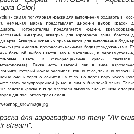
upra Color)
yolan - самая популярная краска для выполнения бодиарта в Росс
та немецкая марка представляет широкий выбор красок д
одиарта. Потребителям предлагается жидкий, кремообразны
рессованый аквагрим, аквагрим для аэрографа, грим, блестки д
ди арта. Аквагрим успешно применяется для выполнения боди-а
 фейс-арта многими профессиональными бодиарт художниками. Ес
чень большой выбор цветов: это и металлики, и перламутровые,
атиновые цвета, и флуоресцентные краски (светятся
льтрафиолете). Также есть цветной лак в виде аэрозольно
лончика, который можно распылять как на тело, так и на волосы.
нечно очень хорошо ложится на тело, но через пару часов кра
жет стать полупрозрачной (у меня лично был такой опыт). Такж
ня золотая краска в виде аэрозоли вызвала сильнейшую аллерг
торая длилась около трех недель.
раска для аэрографии по телу "Air bru
ir stream".