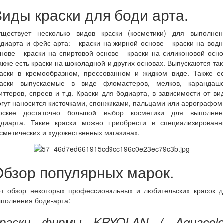
Виды краски для боди арта.
уществует несколько видов краски (косметики) для выполнен
диарта и фейс арта: - краски на жирной основе - краски на вод
нове - краски на спиртовой основе - краски на силиконовой осн
акже есть краски на шоколадной и других основах. Выпускаются та
раски в кремообразном, прессованном и жидком виде. Также ес
раски выпускаемые в виде фломастеров, мелков, карандаше
иттеров, спреев и т.д. Краски для бодиарта, в зависимости от ви
гут наносится кисточками, спонжиками, пальцами или аэрографом
оскве достаточно большой выбор косметики для выполнен
одиарта. Такие краски можно приобрести в специализированн
сметических и художественных магазинах.
Обзор популярных марок.
от обзор некоторых профессиональных и любительских красок д
полнения боди-арта:
раски фирмы KRYOLAN ( Aquacolo