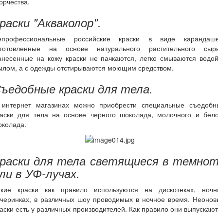
орчества.
раски "Акваколор".
епрофессиональные российские краски в виде карандаше
зготовленные на основе натурального растительного сырь
анесенные на кожу краски не пачкаются, легко смываются водой
ылом, а с одежды отстирываются моющим средством.
ъедобные краски для тела.
 интернет магазинах можно приобрести специальные съедобн
раски для тела на основе черного шоколада, молочного и бело
околада.
раски для тела светящиеся в темно
ли в УФ-лучах.
акие краски как правило используются на дискотеках, ночн
ечеринках, в различных шоу проводимых в ночное время. Неонов
аски есть у различных производителей. Как правило они выпускаю