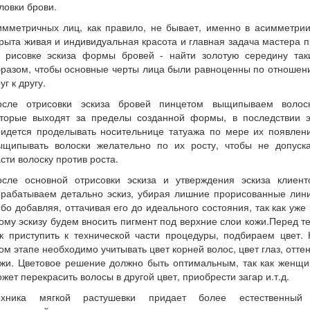
ловки брови.
имметричных лиц, как правило, не бывает, именно в асимметрии
рыта живая и индивидуальная красота и главная задача мастера 
т рисовке эскиза формы бровей - найти золотую середину так
бразом, чтобы основные черты лица были равноценны по отношен
уг к другу.
осле отрисовки эскиза бровей пинцетом выщипываем волоск
оторые выходят за пределы созданной формы, в последствии э
ридется проделывать носительнице татуажа по мере их появлени
ыщипывать волоски желательно по их росту, чтобы не допуска
сти волоску против роста.
осле основной отрисовки эскиза и утверждения эскиза клиент
орабатываем детально эскиз, убирая лишние прорисованные лини
бо добавляя, оттачивая его до идеального состояния, так как уже
ому эскизу будем вносить пигмент под верхние слои кожи.Перед т
к приступить к технической части процедуры, подбираем цвет.
ом этапе необходимо учитывать цвет корней волос, цвет глаз, отте
ожи. Цветовое решение должно быть оптимальным, так как женщи
жет перекрасить волосы в другой цвет, приобрести загар и.т.д.
ехника мягкой растушевки придает более естественный