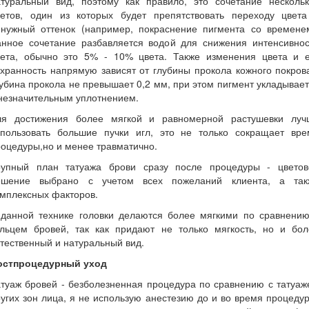
атуральный вид, поэтому как правило, это сочетание нескольк
ветов, один из которых будет препятствовать переходу цвета
енужный оттенок (например, покраснение пигмента со временем
анное сочетание разбавляется водой для снижения интенсивнос
вета, обычно это 5% - 10% цвета. Также изменения цвета и е
хранность напрямую зависят от глубины прокола кожного покров
убина прокола не превышает 0,2 мм, при этом пигмент укладывае
незначительным уплотнением.
ля достижения более мягкой и равномерной растушевки луч
спользовать большие пучки игл, это не только сокращает вре
оцедуры,но и менее травматично.
рупный план татуажа брови сразу после процедуры - цветов
ешение выбрано с учетом всех пожеланий клиента, а так
мплексных факторов.
 данной технике головки делаются более мягкими по сравнению
ельцем бровей, так как придают не только мягкость, но и бол
тественный и натуральный вид.
остпроцедурный уход
туаж бровей - безболезненная процедура по сравнению с татуа
угих зон лица, я не использую анестезию до и во время процеду