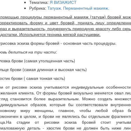
Тематика:
Я ВИЗАЖИСТ
Рубрика:
Татуаж. Перманентный макияж.
 помощью процедуры перманентный макияж (татуаж) бровей мож
корректировать форму и цвет бровей, придать лицу определенн
раз и выразительность, подчеркнуть природную красоту либо скр
достатки. Используется техника мягкой растушевки.
рисовка эскиза формы бровей - основная часть процедуры.
ровь делиться на три части
:
ловка брови (самая утолщенная часть)
льце брови (самая длинная и высокая часть)
остик брови ( самая тонкая часть)
ри от рисовке эскиза учитываются индивидуальные особенности
желания клиента. От формы бровей визуально меняется овал ли
згляд становится более выразительным. Можно создать множест
ндивидуальных образов, которые бы соответствовали внутренне
уховному миру женщины, главное, чтобы любой образ б
армоничен в целом, и брови не являлись бы отдельным фрагмент
ица.На стадии от рисовки эскиза бровей стоит учитыва
емаловажную деталь - хвостик брови не должен быть ниже лин