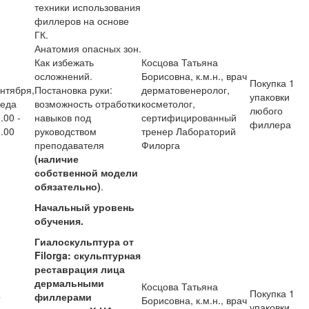
техники использования
филлеров на основе
ГК.
Анатомия опасных зон.
Как избежать
Косцова Татьяна
осложнений.
Борисовна, к.м.н., врач
Покупка 1
нтября,
Постановка руки:
дерматовенеролог,
упаковки
реда
возможность отработки
косметолог,
любого
.00 -
навыков под
сертифицированный
филлера
.00
руководством
тренер Лабораторий
преподавателя
Филорга
(наличие
собственной модели
обязательно)
.
Начальный уровень
обучения.
Гиалоскульптура от
Filorga: скульптурная
реставрация лица
дермальными
Косцова Татьяна
Покупка 1
филлерами
7
Борисовна, к.м.н., врач
упаковки