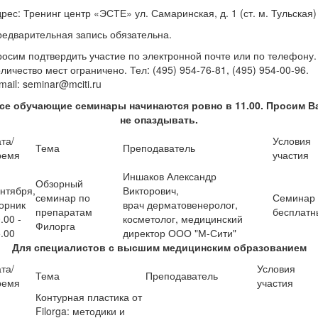
рес: Тренинг центр «ЭСТЕ» ул. Самаринская, д. 1 (ст. м. Тульская)
едварительная запись обязательна.
осим подтвердить участие по электронной почте или по телефону.
личество мест ограничено. Тел: (495) 954-76-81, (495) 954-00-96.
mail: seminar@mciti.ru
се обучающие семинары начинаются ровно в 11.00. Просим В
не опаздывать.
та/
Условия
Тема
Преподаватель
ремя
участия
Иншаков Александр
Обзорный
нтября,
Викторович,
семинар по
Семинар
орник
врач дерматовенеролог,
препаратам
бесплатн
.00 -
косметолог, медицинский
Филорга
.00
директор ООО "М-Сити"
Для специалистов с высшим медицинским образованием
та/
Условия
Тема
Преподаватель
ремя
участия
Контурная пластика от
Filorga: методики и