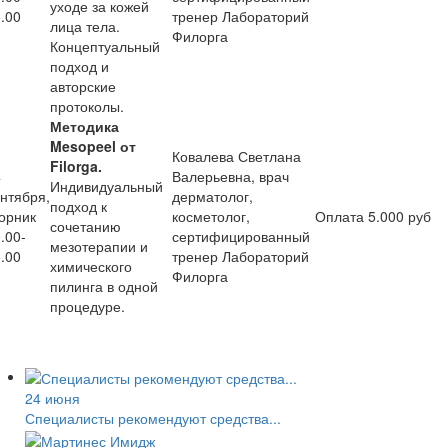
уходе за кожей
.00
тренер Лабораторий
лица тела.
Филорга
Концептуальный
подход и
авторские
протоколы.
Методика
Mesopeel от
Ковалева Светлана
Filorga.
4
Валерьевна, врач
Индивидуальный
нтября,
дерматолог,
подход к
орник
косметолог,
Оплата 5.000 руб
сочетанию
.00-
сертифицированный
мезотерапии и
.00
тренер Лабораторий
химического
Филорга
пилинга в одной
процедуре.
24 июня
Специалисты рекомендуют средства...