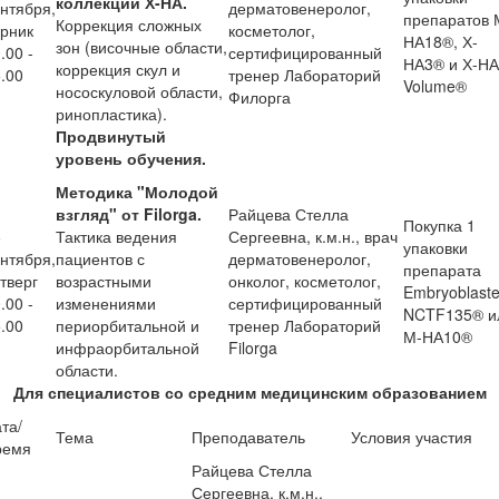
коллекции Х-НА.
нтября,
дерматовенеролог,
препаратов 
Коррекция сложных
рник
косметолог,
НА18®, Х-
зон (височные области,
.00 -
сертифицированный
НА3® и Х-НА
коррекция скул и
.00
тренер Лабораторий
Volume®
нососкуловой области,
Филорга
ринопластика).
Продвинутый
уровень обучения.
Методика "Молодой
взгляд" от Filorga.
Райцева Стелла
Покупка 1
6
Тактика ведения
Сергеевна, к.м.н., врач
упаковки
нтября,
пациентов с
дерматовенеролог,
препарата
тверг
возрастными
онколог, косметолог,
Embryoblast
.00 -
изменениями
сертифицированный
NCTF135® и
.00
периорбитальной и
тренер Лабораторий
М-НА10®
инфраорбитальной
Filorga
области.
Для специалистов со средним медицинским образованием
та/
Тема
Преподаватель
Условия участия
ремя
Райцева Стелла
Сергеевна, к.м.н.,