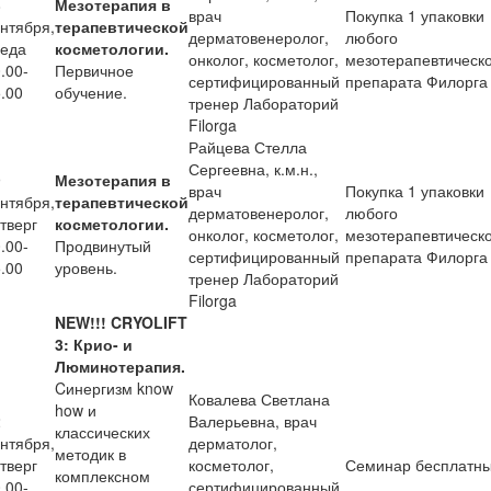
8
Мезотерапия в
врач
Покупка 1 упаковки
нтября,
терапевтической
дерматовенеролог,
любого
реда
косметологии.
онколог, косметолог,
мезотерапевтическ
.00-
Первичное
сертифицированный
препарата Филорга
.00
обучение.
тренер Лабораторий
Filorga
Райцева Стелла
Сергеевна, к.м.н.,
9
Мезотерапия в
врач
Покупка 1 упаковки
нтября,
терапевтической
дерматовенеролог,
любого
тверг
косметологии.
онколог, косметолог,
мезотерапевтическ
.00-
Продвинутый
сертифицированный
препарата Филорга
.00
уровень.
тренер Лабораторий
Filorga
NEW!!! CRYOLIFT
3: Крио- и
Люминотерапия.
Cинергизм know
Ковалева Светлана
how и
2
Валерьевна, врач
классических
нтября,
дерматолог,
методик в
тверг
косметолог,
Семинар бесплатн
комплексном
.00-
сертифицированный