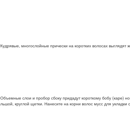
.
Кудрявые, многослойные прически на коротких волосах выглядят ж
.
Объемные слои и пробор сбоку придадут короткому бобу (каре) н
льшой, круглой щетки. Нанесите на корни волос мусс для укладки