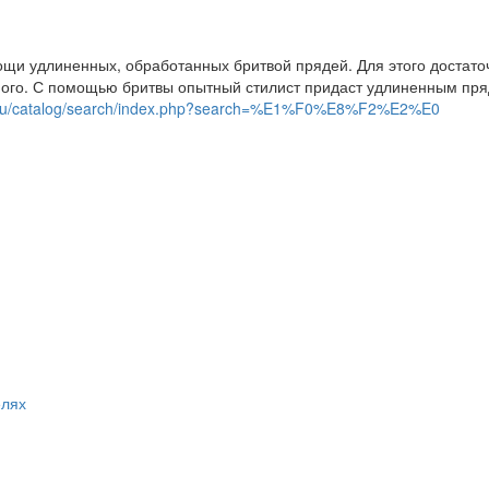
щи удлиненных, обработанных бритвой прядей. Для этого достато
чного. С помощью бритвы опытный стилист придаст удлиненным п
g.ru/catalog/search/index.php?search=%E1%F0%E8%F2%E2%E0
елях