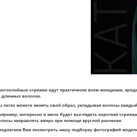
ногослойные стрижки идут практически всем женщинам, прида
а длинных волосах.
ы легко можете менять свой образ, укладывая волосы каждый
апример, интересно и мило будет выглядеть короткая стрижка
олосы направлять вверх при помощи круглой расчески.
редлагаем Вам посмотреть нашу подборку фотографий моделей