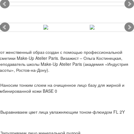
тот женственный образ создан с помощью профессиональной
сметики Make-Up Atelier Paris. Визажист – Ольга Костинецкая,
еподаватель школы Make-Up Atelier Paris (академия «Индустрия
асоты», Ростов-на-Дону).
 Наносим тонким слоем на очищенное лицо базу для жирной и
омбинированной кожи BASE 0
. Выравниваем цвет лица увлажняющим тоном-флюидом FL 2Y
. Запудриваем лицо минеральной пудрой