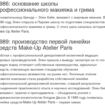
986: основание школы
рофессионального макияжа и грима
новательница бренда – Элен Кийе, визажист с мировым именем. 
86 году Элен открыла в Париже школу по подготовке специалистов
офессионального макияжа и грима. С этого шага началась истори
ke-Up Atelier Paris.
989: производство первой линейки
редств Make-Up Atelier Paris
ботая с профессиональной декоративной косметикой ведущих
ровых производителей, Элен пришла к выводу: несмотря на то что
аждую марку отличают собственные преимущества, идеальных
едств, отвечающих высоким стандартам обучения
офессиональных визажистов, на рынке нет. Логичным этапом
звития компании стала разработка собственной линейки
офессиональной декоративной косметики, ставшей результатом
ъединения практического опыта и научных исследований. Элен Ки
визажист, практик и преподаватель – объединила усилия с
рмакологом-косметологом Клодом Дюссе. В 1989 году появилась
нейка средств Make-Up Atelier Paris – первая гамма