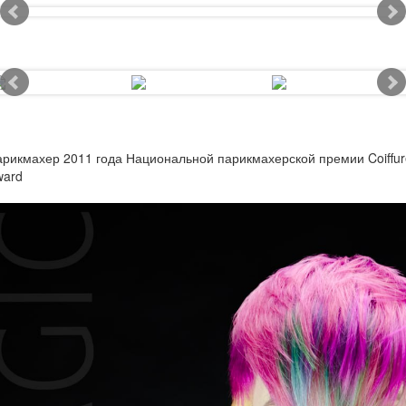
рикмахер 2011 года Национальной парикмахерской премии Coiffur
ward