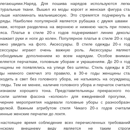
блегающими.Наряд. Для пошива нарядов используются легки
атуральные ткани. Вышел из моды корсет и женская фигура ста
ольше напоминать мальчишескую. Это стремятся подчеркнуть в
аряды. Наиболее популярной является рубашка с двумя швами 
окам, которая разделена на верхнюю и нижнюю часть при помо
ояса. Платье в стиле 20-х годов подчеркивает линию декольт
нажает руки и ноги до колен. Популярное платье в стиле 20-х го
ожно увидеть на фото. Аксессуары. В стиле одежды 20-х год
ксессуары играют очень важную роль. Аксессуары являют
еобходимым дополнением ко всем нарядам. Особое вниман
еляется перчаткам, головны
м уборам и украшениям. До 20-х год
енщины не появлялись на улице без шляпы. Стиль одежды в 20
оды немного смягчил это правило, в 30-е годы женщины ста
ыходить в свет без головного убора, не натыкаясь на осуждающ
гляды. Тем не менее, наличие головного убора и перчаток считал
ризнаком хорошего тона. Представительницы прекрасного по
осили шляпке фасона «колокол» для ежедневной прогулки, 
ечерние мероприятия надевали головные уборы с разнообразн
тделкой. Важным атрибутом стиля Чикаго 20-х годов считали
инные женские перчатки до локтя.
 настоящее время соблюдение всех перечисленных требований
енскому внешнему виду является не таким строги