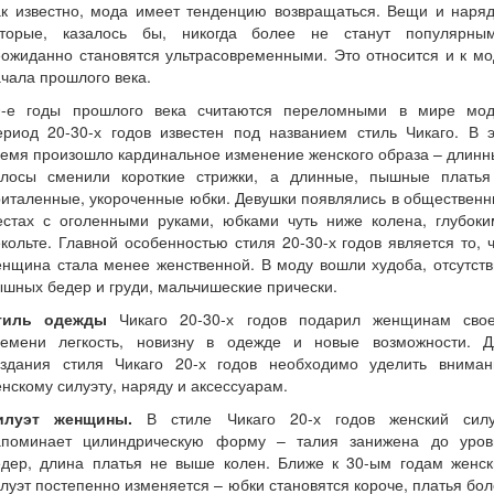
ак известно, мода имеет тенденцию возвращаться. Вещи и наряд
оторые, казалось бы, никогда более не станут популярным
ожиданно становятся ультрасовременными. Это относится и к м
чала прошлого века.
0-е годы прошлого века считаются переломными в мире мод
ериод 20-30-х годов известен под названием стиль Чикаго. В э
емя произошло кардинальное изменение женского образа – длин
олосы сменили короткие стрижки, а длинные, пышные платья
италенные, укороченные юбки. Девушки появлялись в обществен
естах с оголенными руками, юбками чуть ниже колена, глубоки
кольте. Главной особенностью стиля 20-30-х годов является то, 
нщина стала менее женственной. В моду вошли худоба, отсутст
шных бедер и груди, мальчишеские прически.
тиль одежды
Чикаго 20-30-х годов подарил женщинам свое
ремени легкость, новизну в одежде и новые возможности. Д
оздания стиля Чикаго 20-х годов необходимо уделить вниман
нскому силуэту, наряду и аксессуарам.
илуэт женщины.
В стиле Чикаго 20-х годов женский силу
апоминает цилиндрическую форму – талия занижена до уров
едер, длина платья не выше колен. Ближе к 30-ым годам женск
луэт постепенно изменяется – юбки становятся короче, платья бо