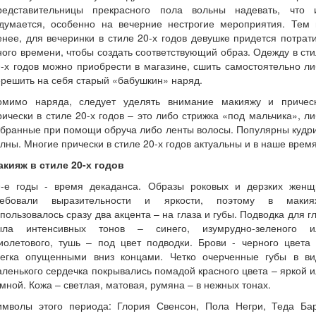
редставительницы прекрасного пола вольны надевать, что 
здумается, особенно на вечерние нестрогие мероприятия. Тем 
нее, для вечеринки в стиле 20-х годов девушке придется потрат
ого времени, чтобы создать соответствующий образ. Одежду в ст
-х годов можно приобрести в магазине, сшить самостоятельно л
решить на себя старый «бабушкин» наряд.
омимо наряда, следует уделять внимание макияжу и прическ
ически в стиле 20-х годов – это либо стрижка «под мальчика», л
бранные при помощи обруча либо ленты волосы. Популярны кудр
лны. Многие прически в стиле 20-х годов актуальны и в наше время
акияж в стиле 20-х годов
0-е годы - время декаданса. Образы роковых и дерзких женщ
ребовали выразительности и яркости, поэтому в макия
пользовалось сразу два акцента – на глаза и губы. Подводка для г
ыла интенсивных тонов – синего, изумрудно-зеленого и
иолетового, тушь – под цвет подводки. Брови - черного цвета 
легка опущенными вниз концами. Четко очерченные губы в ви
ленького сердечка покрывались помадой красного цвета – яркой 
мной. Кожа – светлая, матовая, румяна – в нежных тонах.
имволы этого периода: Глория Свенсон, Пола Негри, Теда Бар