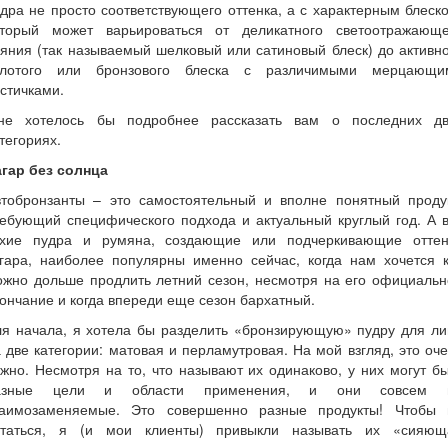
дра не просто соответствующего оттенка, а с характерным блеск
оторый может варьироваться от деликатного светоотражающе
яния (так называемый шелковый или сатиновый блеск) до активн
олотого или бронзового блеска с различимыми мерцающи
стичками.
не хотелось бы подробнее рассказать вам о последних дв
тегориях.
агар без солнца
втобронзанты – это самостоятельный и вполне понятный продук
ебующий специфического подхода и актуальный круглый год. А 
ухие пудра и румяна, создающие или подчеркивающие оттен
агара, наиболее популярны именно сейчас, когда нам хочется к
ожно дольше продлить летний сезон, несмотря на его официальн
ончание и когда впереди еще сезон бархатный.
ля начала, я хотела бы разделить «бронзирующую» пудру для ли
 две категории: матовая и перламутровая. На мой взгляд, это оч
жно. Несмотря на то, что называют их одинаково, у них могут б
азные цели и области применения, и они совсем 
заимозаменяемые. Это совершенно разные продукты! Чтобы 
утаться, я (и мои клиенты) привыкли называть их «сияющ