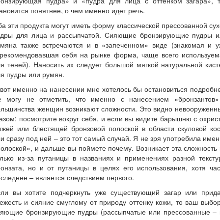
ронзирующая пудра» и «пудра для лица с оттенком загара», т
ановится понятнее, о чем именно идет речь.
а эти продукта могут иметь форму классической прессованной су
удры для лица и рассыпчатой. Сияющие бронзирующие пудры и
умяна также встречаются и в «запеченном» виде (знакомая и у
арекомендовавшая себя на рынке форма, чаще всего используем
я теней). Наносить их следует большой мягкой натуральной кис
я пудры или румян.
вот именно на нанесении мне хотелось бы остановиться подробн
е могу не отметить, что именно с нанесением «бронзантов»
ольшинства женщин возникают сложности. Это видно невооруженн
азом: посмотрите вокруг себя, и если вы видите барышню с охрис
ыжей или блестящей бронзовой полоской в области скуловой кос
и сразу под ней – это тот самый случай. Я не зря употребила име
олоской», и дальше вы поймете почему. Возникает эта сложность
олько из-за путаницы в названиях и применениях разной тексту
онзата, но и от путаницы в целях его использования, хотя ча
следнее – является следствием первого.
сли вы хотите подчеркнуть уже существующий загар или прида
ежесть и сияние смуглому от природу оттенку кожи, то ваш выбо
ияющие бронзирующие пудры (рассыпчатые или прессованные – 