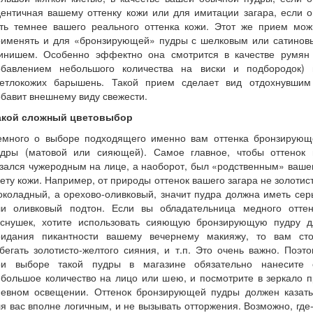
ентичная вашему оттенку кожи или для имитации загара, если 
уть темнее вашего реального оттенка кожи. Этот же прием мож
рименять и для «бронзирующей» пудры с шелковым или сатинов
инишем. Особенно эффектно она смотрится в качестве румян 
обавлением небольшого количества на виски и подбородок) 
ветлокожих барышень. Такой прием сделает вид отдохнувшим
бавит внешнему виду свежести.
акой сложный цветовыбор
емного о выборе подходящего именно вам оттенка бронзирующ
удры (матовой или сияющей). Самое главное, чтобы оттенок 
зался чужеродным на лице, а наоборот, был «родственным» ваш
ету кожи. Например, от природы оттенок вашего загара не золотис
коладный, а орехово-оливковый, значит пудра должна иметь се
ли оливковый подтон. Если вы обладательница медного оттен
еснушек, хотите использовать сияющую бронзирующую пудру д
ридания пикантности вашему вечернему макияжу, то вам сто
бегать золотисто-желтого сияния, и т.п. Это очень важно. Поэт
ри выборе такой пудры в магазине обязательно нанесите 
большое количество на лицо или шею, и посмотрите в зеркало 
невном освещении. Оттенок бронзирующей пудры должен казать
я вас вполне логичным, и не вызывать отторжения. Возможно, где