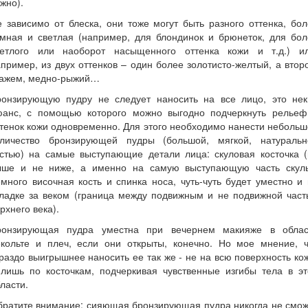
жно).
 зависимо от блеска, они тоже могут быть разного оттенка, бо
емная и светлая (например, для блондинок и брюнеток, для бол
ветлого или наоборот насыщенного оттенка кожи и т.д.) ил
пример, из двух оттенков – один более золотисто-желтый, а втор
кажем, медно-рыжий…
ронзирующую пудру не следует наносить на все лицо, это нек
юанс, с помощью которого можно выгодно подчеркнуть рельеф
тенок кожи одновременно. Для этого необходимо нанести неболь
оличество бронзирующей пудры (большой, мягкой, натуральн
истью) на самые выступающие детали лица: скуловая косточка (
ыше и не ниже, а именно на самую выступающую часть скулы
много височная кость и спинка носа, чуть-чуть будет уместно и
кладке за веком (граница между подвижным и не подвижной част
рхнего века).
ронзирующая пудра уместна при вечернем макияже в облас
екольте и плеч, если они открыты, конечно. Но мое мнение, ч
раздо выигрышнее наносить ее так же - не на всю поверхность ко
 лишь по косточкам, подчеркивая чувственные изгибы тела в эт
ласти.
братите внимание: сияющая бронзирующая пудра никогда не смож