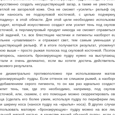
кусственно создать несуществующий загар, а также не уместна
ветлой не загорелой коже. Она не сможет «усилить» рельеф ску
сли наносить ее подскуловой косточкой, с целью подчеркну
впадину» в этой области. Для этой цели необходимо использова
одукт, который искусственно создаст или усилит тень под скуло
сточкой, а перламутровый продукт никогда не сможет справитьс
ой задачей, т.к. все блестящие частички и пигменты наоборот 
ильнее «улавливают» и отражают свет, тем самым уменьшая у
уществующий рельеф. И в итоге получается результат, упомянут
ою выше – просто рыжая полоска под скуловой косточкой. Поэто
овторюсь, наносить бронзирующую пудру нужно на выступающ
етали и очень деликатно, если вы хотите достичь действитель
асивого результата.
се диаметрально противоположно при использовании матов
ронзирующей» пудры. Если оттенок не слишком рыжий, а наобор
 добавлением серого пигмента, то он как раз идеально создаст
силит тень, там, где это необходимо, например, под скулов
сточкой, или, скажем, с его помощью можно скорректировать о
ца (сделать его более узким, используя пудру по периферии ли
и ширину носа (нанося пудру на «крылья» носа). В других случа
спользовать матовую «бронзирующую» пудру можно на все лиц
ольшой мягкой кистью, в качестве вашей обычной пудры, если о