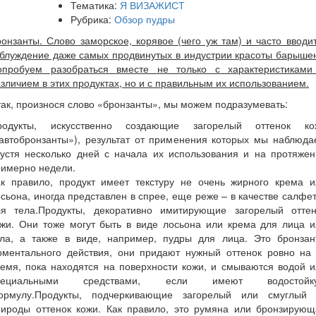
Тематика:
Я ВИЗАЖИСТ
Рубрика:
Обзор пудры
онзанты. Слово заморское, корявое (чего уж там) и часто вводи
блуждение даже самых продвинутых в индустрии красоты барыше
опробуем разобраться вместе не только с характеристиками
зличием в этих продуктах, но и с правильным их использованием.
ак, произнося слово «бронзанты», мы можем подразумевать:
родукты, искусственно создающие загорелый оттенок ко
«автобронзанты»), результат от применения которых мы наблюда
пустя несколько дней с начала их использования и на протяжен
римерно недели.
ак правило, продукт имеет текстуру не очень жирного крема и
сьона, иногда представлен в спрее, еще реже – в качестве салфе
ля тела.Продукты, декоративно имитирующие загорелый оттен
ожи. Они тоже могут быть в виде лосьона или крема для лица и
ела, а также в виде, например, пудры для лица. Это бронзан
оментального действия, они придают нужный оттенок ровно на 
емя, пока находятся на поверхности кожи, и смываются водой 
пециальными средствами, если имеют водостойк
ормулу.Продукты, подчеркивающие загорелый или смуглый 
рироды оттенок кожи. Как правило, это румяна или бронзирующ