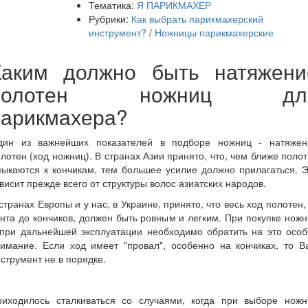
Тематика:
Я ПАРИКМАХЕР
Рубрики:
Как выбрать парикмахерский
инструмент?
/
Ножницы парикмахерские
Каким должно быть натяжени
полотен ножниц дл
парикмахера?
дин из важнейших показателей в подборе ножниц - натяжен
лотен (ход ножниц). В странах Азии принято, что, чем ближе поло
ыкаются к кончикам, тем большее усилие должно прилагаться. 
висит прежде всего от структуры волос азиатских народов.
странах Европы и у нас, в Украине, принято, что весь ход полотен,
нта до кончиков, должен быть ровным и легким. При покупке нож
 при дальнейшей эксплуатации необходимо обратить на это особ
нимание. Если ход имеет "провал", особенно на кончиках, то В
струмент не в порядке.
риходилось сталкиваться со случаями, когда при выборе ножн