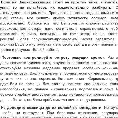
. Если на Ваших ножницах стоит не простой винт, а винтов
руппа, то не пытайтесь их самостоятельно разбирать.
Э
лжны делать специалисты. Прошли те времена, когда каждый жит
ашей страны мог решить любую технически сложную зада
амостоятельно. Согласитесь, что Вы вряд ли станете распаива
икросхемы компьютера, даже если умело справляетесь с люб
рограммой. Конечно, ножницы - не компьютер, но не стоит
прощать! Любая "пружиночка-прокладочка" может отразиться 
стоянии Вашего инструмента и его свойствах, а в итоге - повлиять
чество и результат Вашей работы.
. Постоянно контролируйте остроту режущих кромок.
Раз в
дели возьмите кусочек ваты, аккуратно растяните его на волокна
ротестируйте ножницы медленно прорезая, особенно кончикам
тягивая на себя. Ваш инструмент в порядке, если он легко прорез
ту, а кончик не тянет ворсинки. Есть сомнения - Сервисные цен
ридут Вам на помощь. Для этого у нас есть специальные станк
риспособления, но главное - специальная подготовка и опыт. 
аботаем с любым инструментом, даже неизвестных производителе
дес не бывает, но Ваши проблемы мы почти всегда решаем.
. Не доводите ножницы до их полной непригодности.
Не мучь
и себя, ни инструмент. При бережном отношении, регулярн
щательном уходе инструмент может служить Вам годами, доставл