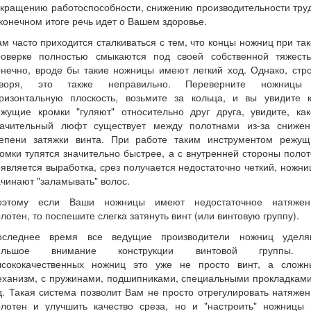
кращению работоспособности, снижению производительности тру
конечном итоге речь идет о Вашем здоровье.
м часто приходится сталкиваться с тем, что концы ножниц при та
роверке полностью смыкаются под своей собственной тяжесть
нечно, вроде бы такие ножницы имеют легкий ход. Однако, стр
оворя, это также неправильно. Переверните ножницы
оризонтальную плоскость, возьмите за кольца, и вы увидите к
ежущие кромки "гуляют" относительно друг друга, увидите, как
начительный люфт существует между полотнами из-за снижен
тепени затяжки винта. При работе таким инструментом режущ
омки тупятся значительно быстрее, а с внутренней стороны поло
является выработка, срез получается недостаточно четкий, ножн
чинают "заламывать" волос.
оэтому если Ваши ножницы имеют недостаточное натяжен
лотен, то поспешите слегка затянуть винт (или винтовую группу).
оследнее время все ведущие производители ножниц уделя
ольшое внимание конструкции винтовой группы.
ысококачественных ножниц это уже не просто винт, а сложн
еханизм, с пружинами, подшипниками, специальными прокладками
д. Такая система позволит Вам не просто отрегулировать натяже
олотен и улучшить качество среза, но и "настроить" ножницы 