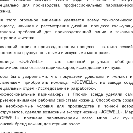
пециально для производства профессиональных парикмахерск
ожниц.
ля этого огромное внимание уделяется всему технологическо
роцессу, начиная с рассмотрения дизайна, процесса калькуляци
становки требований для производственной линии и заканчив
нтролем качества.
оследний штрих в производственном процессе – заточка лезвий
ыполняется вручную опытными и искусными мастерами.
ожницы «JOEWELL» - это конечный результат обобщен
огочисленных отзывов парикмахеров, исследования их нужд.
тобы быть уверенными, что покупатели довольны и желают и
альнейшем приобретать ножницы «JOEWELL», на заводе созд
ециальный отдел «Исследований и разработок».
рофессиональные парикмахеры в Японии всегда уделяли сам
рьезное внимание рабочим свойствам ножниц. Способность созд
се необходимые условия для производства и точной довод
нструментов, сделали возможным экспорт ножниц «JOEWELL». Мар
JOEWELL» признана парикмахерами всего мира, как лучш
онский бренд ножниц для стрижки волос.
азмер ножниц