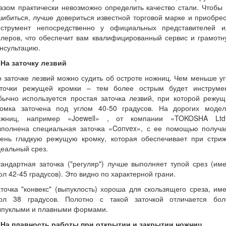
азом практически невозможно определить качество стали. Чтобы
ибиться, лучше довериться известной торговой марке и приобре
нструмент непосредственно у официальных представителей и
илеров, что обеспечит вам квалифицированный сервис и грамотн
нсультацию.
 На заточку лезвий
 заточке лезвий можно судить об остроте ножниц. Чем меньше у
аточки режущей кромки – тем более острым будет инструмен
бычно используется простая заточка лезвий, при которой режущ
ромка заточена под углом 40-50 градусов. На дорогих модел
ожниц, например «Joewell» , от компании «TOKOSHA Ltd.
ыполнена специальная заточка «Convex», с ее помощью получа
чень гладкую режущую кромку, которая обеспечивает при стриж
еальный срез.
андартная заточка ("регуляр") лучше выполняет тупой срез (им
ол 42-45 градусов). Это видно по характерной грани.
точка "конвекс" (выпуклость) хороша для скользящего среза, им
гол 38 градусов. Полотно с такой заточкой отличается бол
ыпуклыми и плавными формами.
. На плавность работы при открытии и закрытии ножниц