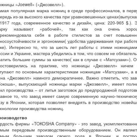
жницы «Joewell» («Джоэвелл»).
амая популярная марка ножниц в среде профессионалов, в перв
ередь из-за высокого качества при уравновешенных ценах(выпуск
1917 года, современное качество и дизайн, цена: 220-965 $.). 
арку называют «рабочей», так как она очень хоро
арекомендовала себя в работе стилистов за счет повышенн
носоустойчивости и эргономики( удобства удерживания при работ
ке). Интересно то, что за шесть лет работы с этими ножницам
ссии и Украине, мастера убедились в том, что совсем не обязател
атить большие суммы за качество( как в случае с «Матсузаки»). 
достоверились на практике, что ножницы «Джоэвелл» ничем 
тупают по основным характеристикам ножницам «Матсузаки», а 
на «Джоэвелл» намного демократичнее. Важно отметить, что за
Токоша», выпускающий ножницы марки «Джоэвелл», имеет полн
кл производства – от литья заготовок до предпродажной подготов
авное то, что завод имеет самую современную научно-техничес
зу в Японии, которая позволяет внедрять в производство новей
хнологии производства ножниц.
роизводство
ордость фирмы «TOKOSHA Company» - это завод, укомплектованн
амым передовым производственным оборудованием. Он являет
амым большим заводом своего рода в Японии, и постро