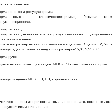
нт - классический.
орма полотен и режущая кромка
орма полотен - классическая(прямые). Режущая кром
олуконвекционная.
азмер ножниц
азмер ножниц — показатель, напрямую связанный с функциональн
азначением ножниц.
ще всего размер ножниц обозначается в дюймах, 1 дюйм = 2, 54 с
жницы «Дайо» бывают следующих размеров: 5,0”, 5,5”, 6,0”
орма ручек
одели ножниц имеющие индекс MPK и PR - классическая форма.
жницы моделей MDB, GD, RD, - эргономичная.
чки изготовлены из прочного алюминиевого сплава, покрытые лак
носоустойчивым к истиранию.