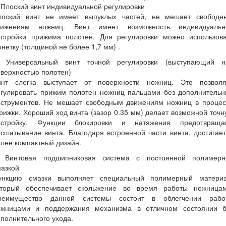
 Плоский винт индивидуальной регулировки
лоский винт не имеет выпуклых частей, не мешает свободн
вижениям ножниц. Винт имеет возможность индивидуальн
астройки прижима полотен. Для регулировки можно использова
нетку (толщиной не более 1,7 мм) .
. Универсальный винт точной регулировки (выступающий н
верхностью полотен)
инт слегка выступает от поверхности ножниц. Это позволя
егулировать прижим полотен ножниц пальцами без дополнительн
нструментов. Не мешает свободным движениям ножниц в процес
рижки. Хороший ход винта (зазор 0.35 мм) делает возможной точ
астройку. Функции блокировки и натяжения предотвраща
сшатывание винта. Благодаря встроенной части винта, достигае
лее компактный дизайн.
. Винтовая подшипниковая система с постоянной полимерн
мазкой
ункцию смазки выполняет специальный полимерный материа
оторый обеспечивает скольжение во время работы ножницам
реимущество данной системы состоит в облегчении рабо
ожницами и поддержания механизма в отличном состоянии б
полнительного ухода.