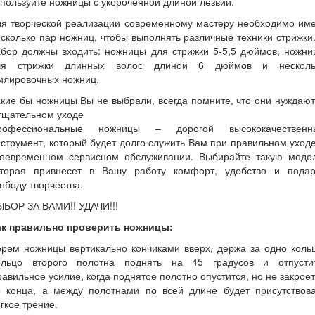
пользуйте ножницы с укороченной длиной лезвий.
ля творческой реализации современному мастеру необходимо име
сколько пар ножниц, чтобы выполнять различные техники стрижки
абор должны входить: ножницы для стрижки 5-5,5 дюймов, ножни
ля стрижки длинных волос длиной 6 дюймов и несколь
илировочных ножниц.
кие бы ножницы Вы не выбрали, всегда помните, что они нуждаю
тщательном уходе
рофессиональные ножницы – дорогой высококачественн
струмент, который будет долго служить Вам при правильном уход
воевременном сервисном обслуживании. Выбирайте такую модел
оторая привнесет в Вашу работу комфорт, удобство и подар
ободу творчества.
ЫБОР ЗА ВАМИ!! УДАЧИ!!!
ак правильно проверить ножницы:
рем ножницы вертикально кончиками вверх, держа за одно коль
ольцо второго полотна поднять на 45 градусов и отпустит
авильное усилие, когда поднятое полотно опустится, но не закрое
о конца, а между полотнами по всей длине будет присутствова
гкое трение.