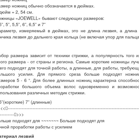
змер ножниц обычно обозначается в дюймах.
дюйм = 2, 54 см.
ожницы «JOEWELL» бывают следующих размеров:
5”, 5”, 5,5”, 6”, 6,5” и 7”
араметр, измеряемый в дюймах, это не длина лезвия, а длина 
нчика лезвия до дальнего края кольца (не включая упор для пальца
бор размера зависит от техники стрижки, а популярность того 
ого размера - от страны и региона. Самые короткие ножницы лу
его подходят для точной работы, а длинные, для работы, требую
ольшого усилия. Для прямого среза больше подходят ножни
змеров 5 - 6 “. Для более длинных ножниц характерна способно
роработки большого объема волос одновременно и возможнос
пользования различных методик стрижки.
5”(короткие) 7” (длинные)
<<------------------------------------------------------------------------------------
---------->>>
льше подходят для ~~~~~~~ Больше подходят для
чной проработки работы с усилием
атериал лезвий