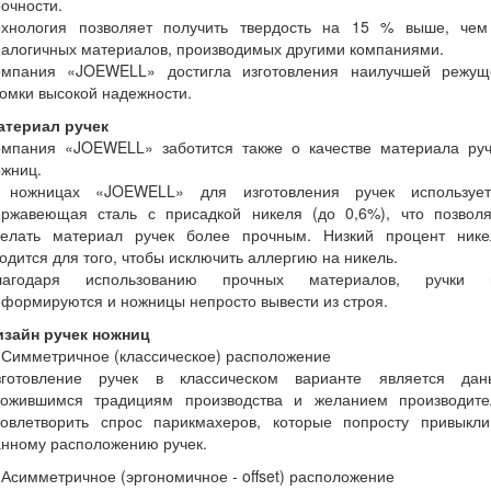
очности.
ехнология позволяет получить твердость на 15 % выше, чем
алогичных материалов, производимых другими компаниями.
омпания «JOEWELL» достигла изготовления наилучшей режущ
омки высокой надежности.
атериал ручек
омпания «JOEWELL» заботится также о качестве материала руч
ожниц.
 ножницах «JOEWELL» для изготовления ручек использует
ержавеющая сталь с присадкой никеля (до 0,6%), что позволя
делать материал ручек более прочным. Низкий процент нике
одится для того, чтобы исключить аллергию на никель.
лагодаря использованию прочных материалов, ручки 
формируются и ножницы непросто вывести из строя.
изайн ручек ножниц
 Симметричное (классическое) расположение
зготовление ручек в классическом варианте является дан
ложившимся традициям производства и желанием производите
довлетворить спрос парикмахеров, которые попросту привыкли
анному расположению ручек.
 Асимметричное (эргономичное - offset) расположение