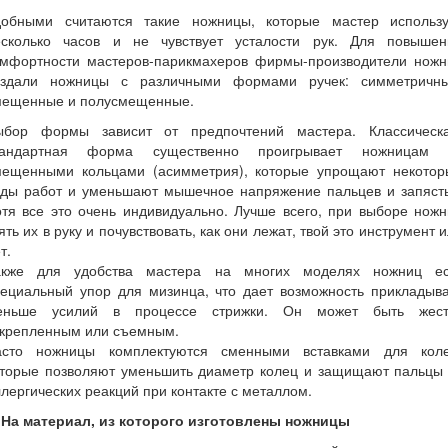
добными считаются такие ножницы, которые мастер использу
есколько часов и не чувствует усталости рук. Для повышен
омфортности мастеров-парикмахеров фирмы-производители ножн
оздали ножницы с различными формами ручек: симметричны
мещенные и полусмещенные.
ыбор формы зависит от предпочтений мастера. Классическа
тандартная форма существенно проигрывает ножницам 
мещенными кольцами (асимметрия), которые упрощают некотор
иды работ и уменьшают мышечное напряжение пальцев и запясть
тя все это очень индивидуально. Лучше всего, при выборе нож
ять их в руку и почувствовать, как они лежат, твой это инструмент 
т.
акже для удобства мастера на многих моделях ножниц ес
пециальный упор для мизинца, что дает возможность прикладыва
еньше усилий в процессе стрижки. Он может быть жест
акрепленным или съемным.
асто ножницы комплектуются сменными вставками для коле
оторые позволяют уменьшить диаметр колец и защищают пальцы 
лергических реакций при контакте с металлом.
. На материал, из которого изготовлены ножницы