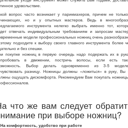
тинное удовольствие.
акой вопрос часто возникает у парикмахеров, причем не только
ачинающих, но и у опытных мастеров. Ведь в многообраз
редлагаемого инструмента нелегко выбрать именно тот, котор
удет отвечать индивидуальным требованиям и запросам мастер
овременные модели профессиональных ножниц очень разнообразн
этому подходите к выбору своего главного инструмента более 
ательно и без спешки.
ри покупке ножниц в первую очередь надо подержать их в рука
опробовать в движении, постричь волосы, если есть так
озможность. Выбор делать одновременно из 3-5 моделе
очувствовать разницу. Ножницы должны «ложиться» в руку, Вы 
олжны ощущать дискомфорта. Рекомендуем Вам покупать ножницы
рофессионалов.
На что же вам следует обратит
внимание при выборе ножниц?
. На комфортность, удобство при работе