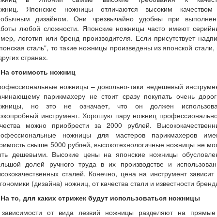
ожниц. Японские ножницы отличаются высоким качеством
еобычным дизайном. Они чрезвычайно удобны при выполнен
аботы любой сложности. Японские ножницы часто имеют серийн
мер, логотип или бренд производителя. Если присутствует надп
понская сталь", то такие ножницы произведены из японской стали,
других странах.
. На стоимость ножниц
рофессиональные ножницы – довольно-таки недешевый инструмен
ачинающему парикмахеру не стоит сразу покупать очень дорог
ожницы, но это не означает, что он должен использова
изкопробный инструмент. Хорошую пару ножниц профессионально
ачества можно приобрести за 2000 рублей. Высококачественн
рофессиональные ножницы для мастеров парикмахеров име
оимость свыше 5000 рублей, высокотехнологичные ножницы не мо
ыть дешевыми. Высокие цены на японские ножницы обусловле
ольшой долей ручного труда в их производстве и использован
сококачественных сталей. Конечно, цена на инструмент зависит
гономики (дизайна) ножниц, от качества стали и известности бренд
. На то, для каких стрижек будут использоваться ножницы
 зависимости от вида лезвий ножницы разделяют на прямые