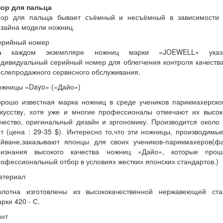
пор для пальца
пор для пальца бывает съёмный и несъёмный в зависимости 
зайна модели ножниц.
ерийный номер
а каждом экземпляре ножниц марки «JOEWELL» указ
дивидуальный серийный номер для облегчения контроля качеств
слепродажного сервисного обслуживания.
ожницы «Dayo» («Дайо»)
орошо известная марка ножниц в среде учеников парикмахерско
скусству, хотя уже и многие профессионалы отмечают их высок
чество, оригинальный дизайн и эргономику. Производится около
т (цена : 29-35 $). Интересно то,что эти ножницы, производимы
айване,заказывают японцы для своих учеников-парикмахеров(фа
ризнания высокого качества ножниц «Дайо», которые прош
офессиональный отбор в условиях жестких японских стандартов.)
атериал
олотна изготовлены из высококачественной нержавеющей ста
рки 420 - С.
инт