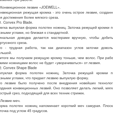
 Конвекционное лезвие «JOEWELL».
нвекционная режущая кромка - это очень острое лезвие, создан
я достижения более мягкого среза.
1. Convex Pro Blade.
егка выпуклая форма полотен ножниц. Заточка режущей кромки 
зными углами, но близкая к стандартной.
инальная доводка делается мастерами вручную, чтобы добить
ртуозного среза.
то - трудная работа, так как диапазон углов заточки доволь
ольшой.
итоге мы получаем режущую кромку тоньше, чем волос. При раб
кими ножницами волос не будет «уворачиваться» от лезвия.
2. Convex Shape Blade
ыпуклая форма полотен ножниц. Заточка режущей кромки п
зными углами, что придает лезвию выпуклую форму.
то лезвие было получено после внедрения новейших технолог
здания конвекционных лезвий. Оно позволяет делать легкий, мяг
острый срез, подходящий для всех техник стрижек.
 Лезвие-меч.
орма полотен ножниц напоминает короткий меч самурая. Плоск
точка под углом 45 градусов.