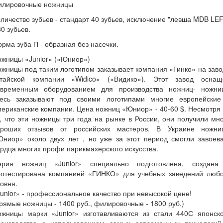
илировочные ножницы
личество зубьев - стандарт 40 зубьев, исключение "левша MDB LE
30 зубьев.
рма зуба П - образная без насечки.
ожницы «Junior» («Юниор»)
жницы под таким логотипом заказывает компания «Гинко» на зав
итайской компании «Widico» («Видико»). Этот завод оснащ
овременным оборудованием для производства ножниц- ножни
десь заказывают под своими логотипами многие европейские
ериканские компании. Цена ножниц «Юниор» - 40-60 $. Несмотря
, что эти ножницы три года на рынке в России, они получили мн
ороших отзывов от российских мастеров. В Украине ножни
Юниор» около двух лет , но уже за этот период смогли завоева
рдца многих профи парикмахерского искусства.
ерия ножниц «Junior» специально подготовлена, создана
ротестирована компанией «ГИНКО» для учебных заведений любо
овня.
unior» - профессиональное качество при невысокой цене!
рямые ножницы - 1400 руб., филировочные - 1800 руб.)
ожницы марки «Junior» изготавливаются из стали 440С японско
роизводства с использованием самых современных технологий