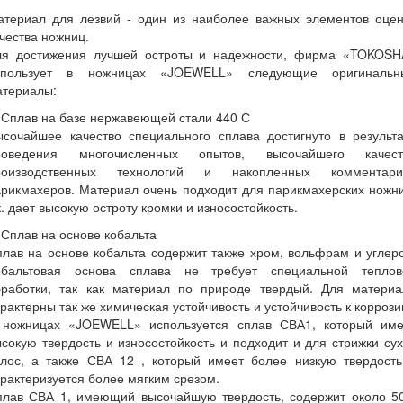
атериал для лезвий - один из наиболее важных элементов оцен
чества ножниц.
ля достижения лучшей остроты и надежности, фирма «TOKOSH
спользует в ножницах «JOEWELL» следующие оригинальн
атериалы:
 Сплав на базе нержавеющей стали 440 С
ысочайшее качество специального сплава достигнуто в результа
роведения многочисленных опытов, высочайшего качест
роизводственных технологий и накопленных комментари
рикмахеров. Материал очень подходит для парикмахерских ножн
к. дает высокую остроту кромки и износостойкость.
 Сплав на основе кобальта
лав на основе кобальта содержит также хром, вольфрам и углер
обальтовая основа сплава не требует специальной теплов
бработки, так как материал по природе твердый. Для материа
рактерны так же химическая устойчивость и устойчивость к коррози
 ножницах «JOEWELL» используется сплав СВА1, который име
сокую твердость и износостойкость и подходит и для стрижки су
олос, а также СВА 12 , который имеет более низкую твердость
рактеризуется более мягким срезом.
плав СВА 1, имеющий высочайшую твердость, содержит около 5