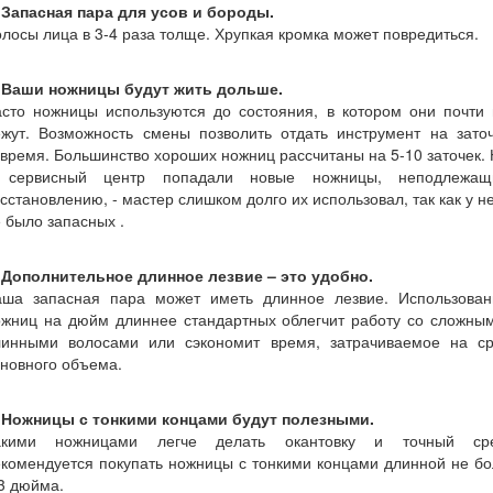
. Запасная пара для усов и бороды.
лосы лица в 3-4 раза толще. Хрупкая кромка может повредиться.
. Ваши ножницы будут жить дольше.
асто ножницы используются до состояния, в котором они почти 
ежут. Возможность смены позволить отдать инструмент на заточ
время. Большинство хороших ножниц рассчитаны на 5-10 заточек.
 сервисный центр попадали новые ножницы, неподлежащ
сстановлению, - мастер слишком долго их использовал, так как у н
 было запасных .
. Дополнительное длинное лезвие – это удобно.
аша запасная пара может иметь длинное лезвие. Использован
ожниц на дюйм длиннее стандартных облегчит работу со сложным
линными волосами или сэкономит время, затрачиваемое на ср
новного объема.
. Ножницы с тонкими концами будут полезными.
акими ножницами легче делать окантовку и точный сре
комендуется покупать ножницы с тонкими концами длинной не б
3 дюйма.