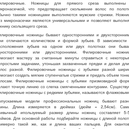
илировочные. Ножницы для прямого среза выполнены
икронасечкой, что предотвращает скольжение волос по полотн
бычно такими ножницами выполняются мужские стрижки. Ножни
ез микронасечки являются универсальными и позволяют выполня
хнику скользящего среза.
илировочные ножницы бывают односторонними и двухсторонним
ни отличаются количеством и формой зубьев. В зависимости 
асположения зубьев на одном или двух полотнах они быва
дносторонними или двухсторонними. Филировочные ножни
омогают мастеру за считанные минуты справиться с некоторы
епростыми задачами, утоньшая захваченные прядки и делая дли
олос разной. Филировочные ножницы с зубьями разной шири
могают создать мягкие ступенчатые стрижки и придать объем тон
олосам. Филировочные ножницы с зубьями призмовидной фор
елают точную линию со слегка смягченными контурами. Существу
илировочные ножницы с редкими зубьями, называются флажковым
ыпускаемые модели профессиональных ножниц бывают разн
лины. Длина измеряется в дюймах (дюйм = 2,54см). Сам
ривычный ипользуемый размер длины ножниц составляет 5-5
юймов. Для основной работы подбирайте ножницы с длиной полот
римерно такой же, как и длина ваших пальцев. Для окантов