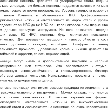
лассические ножницы делаются из углеродистой стали, ведь ч
льше углерода, тем больше ножницы поддаются закалке и их мо
елать тверже во время производства. Уровень твердости измеряе
о шкале Роквелла и обозначается HRC. Профессиональн
арикмахерские ножницы изготавливают из марок стали с уровн
ердости от 58 HRC до 62 HRC по шкале Роквелла. Чем тверже ста
ем дольше прослужит инструмент. Но если показатель твердос
тали выше 62 HRC, ножницы будут отличаться повышенн
рупкостью. Для повышения твердости и износостойкости в сост
плава добавляют ванадий, молибден. Вольфрам и ванад
величивают прочность. Добавление хрома и никеля делают ста
тойчивой к коррозии, то есть нержавеющей.
ожницы могут иметь и дополнительное покрытие – наприме
ромированное или титановое. Это обеспечивает инструмен
овышенную износоустойчивость и гипоаллергенность благода
войствам данных металлов. Использование позолоты в покрыт
ужит чисто декоративным целям.
онские производители имеют вековые традиции изготовления ст
 высококачественного инструмента. Можно сказать, что японск
таль самая качественная. И многие европейские фирмы
роизводители изготавливают ножницы из высококачественн
онской стали и указывают это на ножницах. Конечно, невооружен