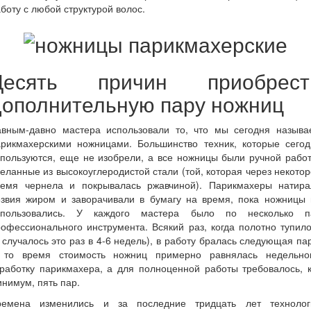
боту с любой структурой волос.
Десять причин приобрест
дополнительную пару ножниц
авным-давно мастера использовали то, что мы сегодня называ
арикмахерскими ножницами. Большинство техник, которые сегод
пользуются, еще не изобрели, а все ножницы были ручной рабо
еланные из высокоуглеродистой стали (той, которая через некото
ремя чернела и покрывалась ржавчиной). Парикмахеры натира
езвия жиром и заворачивали в бумагу на время, пока ножницы 
спользовались. У каждого мастера было по несколько п
офессионального инструмента. Всякий раз, когда полотно тупил
 случалось это раз в 4-6 недель), в работу бралась следующая па
 то время стоимость ножниц примерно равнялась недельно
работку парикмахера, а для полноценной работы требовалось, 
нимум, пять пар.
ремена изменились и за последние тридцать лет технолог