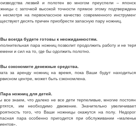
роизводства лезвий и полотен во многом преуспели – японск
ожницы с заточкой высокой точности прямое этому подтверждени
о несмотря на первоклассное качество современного инструмент
ществуют десять причин приобрести запасную пару ножниц.
. Вы всегда будете готовы к неожиданностям.
полнительная пара ножниц позволит продолжить работу и не тер
емени и сил на то, где бы одолжить полотно.
. Вы сэкономите денежные средства.
лата за аренду ножниц на время, пока Ваши будут находиться
рвисном центре, может быть сэкономлена.
 Пара ножниц для детей.
 все знаем, что далеко не все дети терпеливые, многие постоя
ертятся, им необходимо движение. Значительно увеличивает
ероятность того, что Ваши ножницы окажутся на полу. Недорог
апасная пара особенно пригодится при обслуживании «маленьк
иентов».