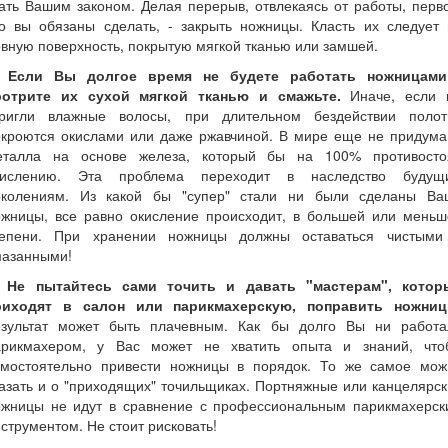
ать Вашим законом. Делая перерыв, отвлекаясь от работы, перв
то вы обязаны сделать, - закрыть ножницы. Класть их следует 
вную поверхность, покрытую мягкой тканью или замшей.
. Если Вы долгое время не будете работать ножницами
ротрите их сухой мягкой тканью и смажьте.
Иначе, если 
тригли влажные волосы, при длительном бездействии полот
окроются окислами или даже ржавчиной. В мире еще не придума
еталла на основе железа, который бы на 100% противосто
кислению. Эта проблема переходит в наследство будущ
околениям. Из какой бы "супер" стали ни были сделаны Ва
ожницы, все равно окисление происходит, в большей или меньш
тепени. При хранении ножницы должны оставаться чистыми
мазанными!
. Не пытайтесь сами точить и давать "мастерам", котор
риходят в салон или парикмахерскую, поправить ножниц
езультат может быть плачевным. Как бы долго Вы ни работа
арикмахером, у Вас может не хватить опыта и знаний, что
амостоятельно привести ножницы в порядок. То же самое мож
азать и о "приходящих" точильщиках. Портняжные или канцелярс
ожницы не идут в сравнение с профессиональным парикмахерск
струментом. Не стоит рисковать!