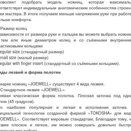
озволяет подобрать модель ножниц, которая максималь
ответствует индивидуальным анатомическим особенностям строе
ки мастера. В итоге получаем меньше напряжение руки при работ
ольше комфорта.
 Размер колец
зависимости от размера руки и пальцев вы можете выбрать ножн
 тем или иным диаметром колец и со съёмными внутренни
ластиковыми кольцами
regular size (стандартный размер)
small size (малый размер)
regular with finger insert (стандартный со съёмными кольцами).
иды лезвий и форма полотен
марке ножниц «JOEWELL» существуют 4 вида лезвия.
 Стандартное лезвие «JOEWELL».
рямая классическая форма полотна. Плоская заточка под одн
лом (45 градусов).
то наиболее популярная и легкая в исполнении заточка 
пециальной технологии созданной фирмой «TOKOSHA» для мар
OEWELL». Соответствует мировым стандартам. Благодаря тому, 
езвие плоское и легкое, им можно совершать довольно быстр
ижения при работе.