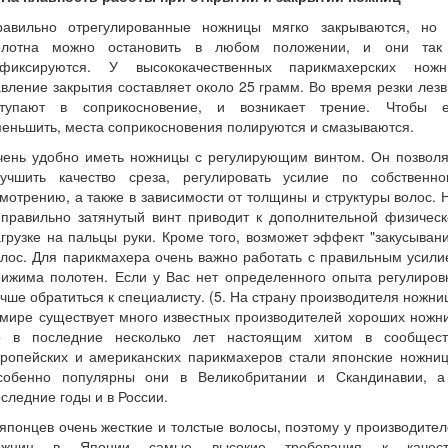
равильно отрегулированные ножницы мягко закрываются, но 
олотна можно остановить в любом положении, и они так
афиксируются. У высококачественных парикмахерских ножн
вление закрытия составляет около 25 грамм. Во время резки лез
ступают в соприкосновение, и возникает трение. Чтобы е
еньшить, места соприкосновения полируются и смазываются.
чень удобно иметь ножницы с регулирующим винтом. Он позволя
лучшить качество среза, регулировать усилие по собственно
мотрению, а также в зависимости от толщины и структуры волос. 
еправильно затянутый винт приводит к дополнительной физическ
грузке на пальцы руки. Кроме того, возможет эффект "закусыван
лос. Для парикмахера очень важно работать с правильным усил
ижима полотен. Если у Вас нет определенного опыта регулиров
чше обратиться к специалисту. (5. На страну производителя ножни
мире существует много известных производителей хороших ножн
о в последние несколько лет настоящим хитом в сообщест
вропейских и американских парикмахеров стали японские ножниц
собенно популярны они в Великобритании и Скандинавии, а
следние годы и в России.
японцев очень жесткие и толстые волосы, поэтому у производите
ожниц в Японии самые высокие требования к качест