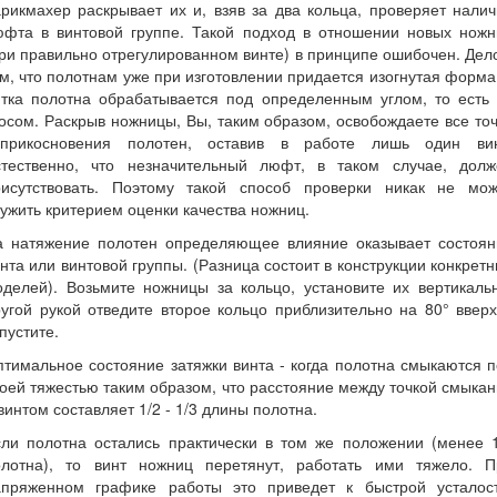
рикмахер раскрывает их и, взяв за два кольца, проверяет нали
юфта в винтовой группе. Такой подход в отношении новых ножн
ри правильно отрегулированном винте) в принципе ошибочен. Дел
м, что полотнам уже при изготовлении придается изогнутая форма
ятка полотна обрабатывается под определенным углом, то есть 
осом. Раскрыв ножницы, Вы, таким образом, освобождаете все то
оприкосновения полотен, оставив в работе лишь один вин
стественно, что незначительный люфт, в таком случае, долж
рисутствовать. Поэтому такой способ проверки никак не мож
ужить критерием оценки качества ножниц.
а натяжение полотен определяющее влияние оказывает состоян
нта или винтовой группы. (Разница состоит в конструкции конкрет
делей). Возьмите ножницы за кольцо, установите их вертикаль
угой рукой отведите второе кольцо приблизительно на 80° ввер
пустите.
тимальное состояние затяжки винта - когда полотна смыкаются 
оей тяжестью таким образом, что расстояние между точкой смыка
винтом составляет 1/2 - 1/3 длины полотна.
сли полотна остались практически в том же положении (менее 1
олотна), то винт ножниц перетянут, работать ими тяжело. П
апряженном графике работы это приведет к быстрой усталост