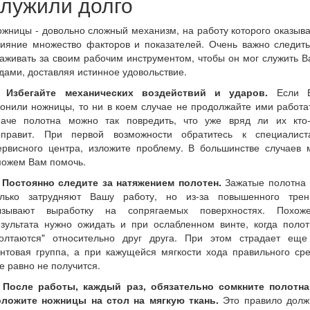
служили долго
жницы - довольно сложный механизм, на работу которого оказыв
лияние множество факторов и показателей. Очень важно следить
аживать за своим рабочим инструментом, чтобы он мог служить 
дами, доставляя истинное удовольствие.
. Избегайте механических воздействий и ударов.
Если 
онили ножницы, то ни в коем случае не продолжайте ими работа
наче полотна можно так повредить, что уже вряд ли их кто-
оправит. При первой возможности обратитесь к специалист
ервисного центра, изложите проблему. В большинстве случаев 
можем Вам помочь.
. Постоянно следите за натяжением полотен.
Зажатые полотна 
олько затрудняют Вашу работу, но из-за повышенного трен
ызывают выработку на сопрягаемых поверхностях. Похоже
езультата нужно ожидать и при ослабленном винте, когда полот
болтаются" относительно друг друга. При этом страдает еще
нтовая группа, а при кажущейся мягкости хода правильного ср
е равно не получится.
. После работы, каждый раз, обязательно сомкните полотна
оложите ножницы на стол на мягкую ткань.
Это правило долж