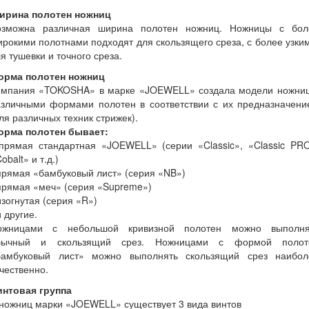
ирина полотен ножниц
озможна различная ширина полотен ножниц. Ножницы с бол
рокими полотнами подходят для скользящего среза, с более узки
я тушевки и точного среза.
орма полотен ножниц
омпания «TOKOSHA» в марке «JOEWELL» создала модели ножниц
азличными формами полотен в соответствии с их предназначени
ля различных техник стрижек).
орма полотен бывает:
 прямая стандартная «JOEWELL» (серии «Classic», «Classic PRO
obalt» и т.д.)
прямая «бамбуковый лист» (серия «NB»)
прямая «меч» (серия «Supreme»)
изогнутая (серия «R»)
и другие.
ожницами с небольшой кривизной полотен можно выполня
бычный и скользящий срез. Ножницами с формой полот
бамбуковый лист» можно выполнять скользящий срез наибол
чественно.
интовая группа
ножниц марки «JOEWELL» существует 3 вида винтов