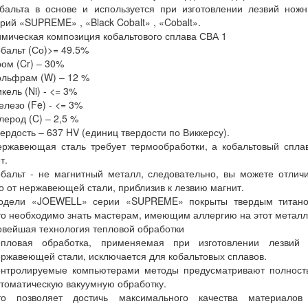
обальта в основе и используется при изготовлении лезвий ножн
рий «SUPREME» , «Black Cobalt» , «Cobalt».
мическая композиция кобальтового сплава СВА 1
бальт (Со)>= 49.5%
ом (Cr) – 30%
ольфрам (W) – 12 %
кель (Ni) - <= 3%
лезо (Fe) - <= 3%
лерод (C) – 2,5 %
ердость – 637 HV (единиц твердости по Виккерсу).
ержавеющая сталь требует термообработки, а кобальтовый сплав
т.
бальт - не магнитный металл, следовательно, вы можете отлич
о от нержавеющей стали, приблизив к лезвию магнит.
одели «JOEWELL» серии «SUPREME» покрыты твердым титано
о необходимо знать мастерам, имеющим аллергию на этот металл
вейшая технология тепловой обработки
епловая обработка, применяемая при изготовлении лезвий 
ржавеющей стали, исключается для кобальтовых сплавов.
онтролируемые компьютерами методы предусматривают полност
томатическую вакуумную обработку.
то позволяет достичь максимального качества материалов