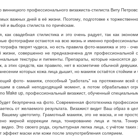
о винницкого профессионального визажиста-стилиста Виту Петровс
мых важных дней в её жизни. Поэтому, подготовке к торжественн
тей и выбора стилиста по причёскам.
 как свадебная стилистика и это очень радует, так как эконом
бные фотографии остаются на всю жизнь и именно профессиональ
ографа творят чудеса, но есть правила фото-макияжа и это - оч
ой жизни, совершенно не предназначена для профессиональной 
альные текстуры и пигменты. Препараты, которые наносятся до 
 а этих средств, как правило, нет в косметичке обычной девушки
несении которых кожа лица дышит, но макияж остаётся стойким и 
ий фото- макияж, способный "работать" на протяжении всей фо
кшим в самый неподходящий момент, а потом обрабатывал огро
т по Make up, профессиональный визажист, обученный специальны
 будет безупречна на фото. Современная фототехника профессион
ваетесь от желаемого результата. Визажист видит Ваш образ в ц
 Вашему цветотипу. Грамотный макияж, это не маска, и не просто
дено жирной коррекции лица, тонированию лица и тела. Тонир
ео. Это своего рода, скульптурная лепка лица, с учётом таких х
ёт эффект маски или кожи после злоупотребления солярием.