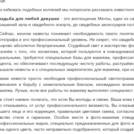
це.
к избежать подобных коллизий мы попросили рассказать известног
вадьба для любой девушки
- это воплощение Мечты, один из са
рашений зала и свадебного эскорта, до свадебных аксессуаров гос
ейчас, многие невесты понимают необходимость такого понятия,
тографа и его профессиональный уровень. Не секрет, что сваде
нрово абсолютно безупречными. Студийный свет и мастерство фот
ачнём с того, что косметика, которой пользуются в повседневн
еальными, требуются специальные базы для макияжа, профессион
цента, но обеспечивают последующую чистоту работы, растушёвок,
ышали невесты и о специальных закрепителях для макияжа, при на
акже невесте просто необходим профессиональный светоотражающ
амечания и борьбу с нежелательным блеском, неожиданно возни
кияжа. Лучше, если все работы по макияжу выполняет специалис
 стоит наивно полагать, что если Вы молоды и свежи, Ваша кожа
о отказываясь от услуг профессионального визажиста, Вы отказы
шего лица и его коррекция, правильная цветовая гамма, согласно
увство стиля и гармонии. Особое место в фото-макияже отве
офессиональных марок, специально предназначенных для фото и вид
на одного цвета, часто неправильно подобранного, который созда