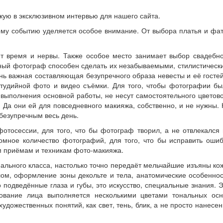
кую в эксклюзивном интервью для нашего сайта.
ому событию уделяется особое внимание. От выбора платья и фа
ит время и нервы. Также особое место занимает выбор свадебно
ный фотограф способен сделать их незабываемыми, стилистическ
ень важная составляющая безупречного образа невесты и её гост
студийной фото и видео съёмки. Для того, чтобы фотографии бы
выполнения основной работы, не несут самостоятельного цветов
. Да они ей для повседневного макияжа, собственно, и не нужны.
безупречным весь день.
тосессии, для того, что бы фотограф творил, а не отвлекался 
мное количество фотографий, для того, что бы исправить ошиб
м приёмам и техникам фото-макияжа.
ального класса, настолько точно передаёт мельчайшие изъяны ко
елом, оформление зоны декольте и тела, анатомические особенно
 подведённые глаза и губы, это искусство, специальные знания. 
ование лица выполняется несколькими цветами тональных осн
удожественных понятий, как свет, тень, блик, а не просто нанесе