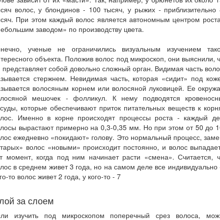
сяч волос, у блондинов - 100 тысяч, у рыжих - приблизительно
сяч. При этом каждый волос является автономным центром рост
ебольшим заводом» по производству цвета.
онечно, ученые не ограничились визуальным изучением тако
тересного объекта. Положив волос под микроскоп, они выяснили, 
 представляет собой довольно сложный орган. Видимая часть вол
зывается стержнем. Невидимая часть, которая «сидит» под кож
зывается волосяным корнем или волосяной луковицей. Ее окруж
олосяной мешочек - фолликул. К нему подводятся кровеносн
суды, которые обеспечивают приток питательных веществ к кор
олос. Именно в корне происходят процессы роста - каждый де
лосы вырастают примерно на 0,3-0,35 мм. Но при этом от 50 до 
лос ежедневно «покидают» голову. Это нормальный процесс, зам
тарых» волос «новыми» происходит постоянно, и волос выпадае
т момент, когда под ним начинает расти «смена». Считается, 
лос в среднем живет 3 года, но на самом деле все индивидуально 
го-то волос живет 2 года, у кого-то - 7
лой за слоем
сли изучить под микроскопом поперечный срез волоса, мож