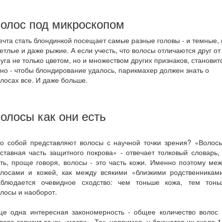
олос под микроскопом
чта стать блондинкой посещает самые разные головы - и темные, 
етлые и даже рыжие. А если учесть, что волосы отличаются друг от
уга не только цветом, но и множеством других признаков, становит
но - чтобы блондирование удалось, парикмахер должен знать о
лосах все. И даже больше.
олосы как они есть
то собой представляют волосы с научной точки зрения? «Волосы
ставная часть защитного покрова» - отвечает толковый словарь,
ть, проще говоря, волосы - это часть кожи. Именно поэтому ме
олосами и кожей, как между всякими «близкими родственниками
аблюдается очевидное сходство: чем тоньше кожа, тем тонь
лосы и наоборот.
ще одна интересная закономерность - общее количество волос 
лове зависит от их «масти». Так, например, у брюнетов их около 