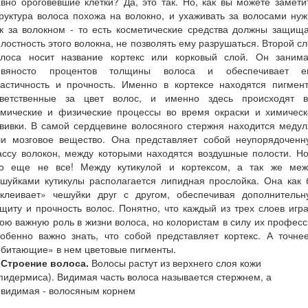
вно ороговевшие клетки? Да, это так. Но, как вы можете замети
руктура волоса похожа на волокно, и ухаживать за волосами ну
к за волокном - то есть косметические средства должны защищ
лостность этого волокна, не позволять ему разрушаться. Второй с
олоса носит название кортекс или корковый слой. Он занима
евяносто процентов толщины волоса и обеспечивает е
ластичность и прочность. Именно в кортексе находятся пигмент
тветственные за цвет волос, и именно здесь происходят в
имические и физические процессы во время окраски и химическ
вивки. В самой сердцевине волосяного стержня находится меду
ли мозговое вещество. Она представляет собой неупорядоченн
ассу волокон, между которыми находятся воздушные полости. Но
то еще не все! Между кутикулой и кортексом, а так же меж
ешуйками кутикулы располагается липидная прослойка. Она как 
склеивает» чешуйки друг с другом, обеспечивая дополнительн
щиту и прочность волос. Понятно, что каждый из трех слоев игр
ою важную роль в жизни волоса, но колористам в силу их профес
обенно важно знать, что собой представляет кортекс. А точне
обитающие» в нем цветовые пигменты.
. Строение волоса.
Волосы растут из верхнего слоя кожи
пидермиса). Видимая часть волоса называется стержнем, а
евидимая - волосяным корнем