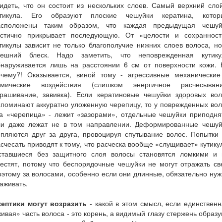
идеть, что он состоит из нескольких слоев. Самый верхний сло
утикула. Его образуют плоские чешуйки кератина, котор
асположены таким образом, что каждая предыдущая чешуй
астично прикрывает последующую. От «целости и сохранност
тикулы зависит не только благополучие нижних слоев волоса, н
нешний блеск. Надо заметить, что неповрежденная кутику
бнаруживается лишь на расстоянии 6 см от поверхности кожи. 
очему?! Оказывается, виной тому - агрессивные механические
имические воздействия (слишком энергичное расчесывани
крашивание, завивка). Если кератиновые чешуйки здоровых вол
поминают аккуратно уложенную черепицу, то у поврежденных во
та «черепица» - лежит «зазорами», отдельные чешуйки приподня
ли даже лежат не в том направлении. Деформированные чешуй
пляются друг за друга, провоцируя спутывание волос. Попытки
счесать приводят к тому, что расческа вообще «слущивает» кутику
ставшиеся без защитного слоя волосы становятся ломкими и 
естят, потому что беспорядочные чешуйки не могут отражать св
этому за волосами, особенно если они длинные, обязательно ну
аживать.
кептики могут возразить
- какой в этом смысл, если единствен
ивая» часть волоса - это корень, а видимый глазу стержень образ