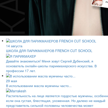
14 августа
ШКОЛА ДЛЯ ПАРИКМАХЕРОВ FRENCH CUT SCHOOL
Давайте знакомиться! Меня зовут Сергей Дубенский, я
основатель онлайн-школы парикмахерского искусства. В
профессии 17 лет.
29 мая
В использовании масла мужчины часто...
Растительность на лице является гордостью мужчины, особенн
если она густая, блестящая, ухоженная. Но далеко не каждый
представитель сильной половины человечества может