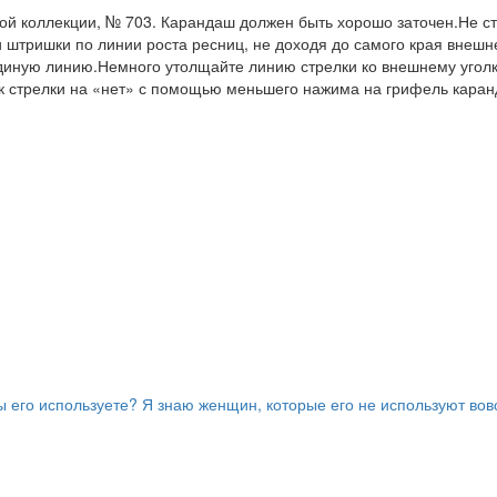
ой коллекции, № 703. Карандаш должен быть хорошо заточен.Не с
и штришки по линии роста ресниц, не доходя до самого края внешне
единую линию.Немного утолщайте линию стрелки ко внешнему уголку
к стрелки на «нет» с помощью меньшего нажима на грифель каран
ы его используете? Я знаю женщин, которые его не используют вовс