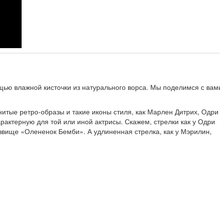
щью влажной кисточки из натурального ворса. Мы поделимся с вам
нитые ретро-образы и такие иконы стиля, как Марлен Дитрих, Одри
актерную для той или иной актрисы. Скажем, стрелки как у Одри
звище «Олененок Бемби». А удлиненная стрелка, как у Мэрилин,