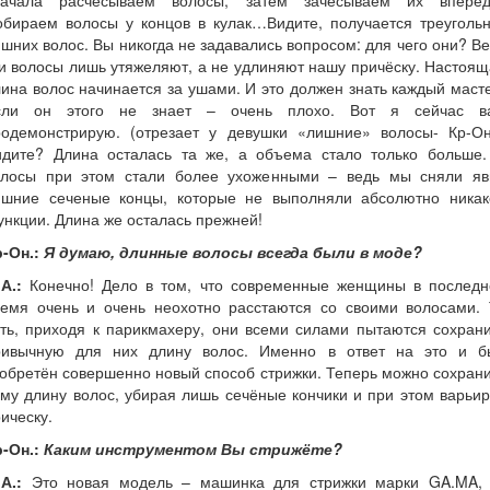
начала расчесываем волосы, затем зачесываем их впере
обираем волосы у концов в кулак…Видите, получается треугольн
шних волос. Вы никогда не задавались вопросом: для чего они? В
и волосы лишь утяжеляют, а не удлиняют нашу причёску. Настоя
ина волос начинается за ушами. И это должен знать каждый маст
сли он этого не знает – очень плохо. Вот я сейчас в
родемонстрирую. (отрезает у девушки «лишние» волосы- Кр-Он.
идите? Длина осталась та же, а объема стало только больше.
олосы при этом стали более ухоженными – ведь мы сняли яв
ишние сеченые концы, которые не выполняли абсолютно никак
нкции. Длина же осталась прежней!
-Он.:
Я думаю, длинные волосы всегда были в моде?
А.:
Конечно! Дело в том, что современные женщины в последн
ремя очень и очень неохотно расстаются со своими волосами. 
ть, приходя к парикмахеру, они всеми силами пытаются сохран
ривычную для них длину волос. Именно в ответ на это и б
обретён совершенно новый способ стрижки. Теперь можно сохран
му длину волос, убирая лишь сечёные кончики и при этом варьи
ическу.
-Он.:
Каким инструментом Вы стрижёте?
А.:
Это новая модель – машинка для стрижки марки GA.MA, 