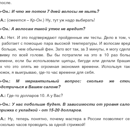
после.
-Он.:
И что же потом 7 дней волосы не мыть?
А.:
(
смеется – Кр-Он
.) Ну, тут уж надо выбирать!
р-Он.
:
А волосам такой утюг не вредит?
А.:
Нет. И это подтверждают пройденные им тесты. Дело в том, 
 работает с помощью пара высокой температуры. И волосам вре
 больше, чем обычный фен. Зато вот так, за 3 минуты, я могу сдел
авивку по всей голове. Вы бы потратили на это в 10 раз боль
ремени, если бы использовали щипцы, бигуди или делали брашин
ак что это опять же огромная экономия времени. Используя так
южок, я выигрываю, где-то час времени для себя.
-Он.:
М меркантильный вопрос: сколько же сто
одстричься в Вашем салоне?
А.:
Где-то долларов 10. А у Вас?
-Он.:
У нас побольше будет. В зависимости от уровня сало
трижка с укладкой - от 15-20 долларов
.
А.:
Ну, теперь понятно, почему мастера в России позволяют се
сколько часов проводить за одной стрижкой!