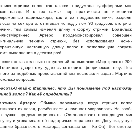
ехника стрижки волос как таковая придумана куафферами мно
еков назад. И с тех самых пор практически не изменилас
овременные парикмахеры, как и их предшественники, разделя
лосы на сектора и, оттягивая их под углом 90 градусов, отстриг
ончики, тем самым изменяя длину и форму стрижки. Бразильск
тилистМартинес Артеро продемонстрировал совершен
ригинальную технику стрижки, без использования ножни
охраняющую настоящую длину волос и позволяющую сократи
емя выполнения в десятки раз!
 своих показательных выступлений на выставке «Мир красоты-20
 Гостином Дворе ему удалось сотворить феерическое шоу. Пос
дного из подобных представлений мы поспешили задать Мартине
сколько вопросов.
расота-Онлайн:
Мартинес, что Вы понимаете под настоящ
линой волос? Как её определить?
артинес Артеро:
Обычно парикмахер, когда стрижет волос
тягивает их назад, расчёсывает и начинает укорачивать. Но воо
то лучше продемонстрировать. (Останавливает проходящую ми
вушку и уговаривает её подстричься «правильно». Девушка, усту
аянию бразильского мастера, соглашается – Кр-Он). Вот смотри