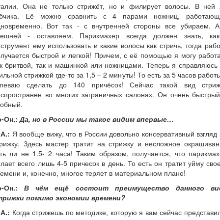
талии. Она не только стрижёт, но и филирует волосы. В ней 
убчика. Её можно сравнить с 4 парами ножниц, работающ
дновременно. Вот так - с внутренней стороны все убираем. А
нешней - оставляем. Парикмахер всегда должен знать, как
струмент ему использовать и какие волосы как стричь, тогда раб
лучается быстрой и легкой! Причем, с её помощью я могу работ
к бритвой, так и машинкой или ножницами. Теперь я справляюсь
ильной стрижкой где-то за 1,5 – 2 минуты! То есть за 5 часов работ
спеваю сделать до 140 причёсок! Сейчас такой вид стриж
аспространен во многих заграничных салонах. Он очень быстрый
добный.
-Он.:
Да, но в России мы такое видим впервые…
А.:
Я вообще вижу, что в России довольно консервативный взгляд
трижку. Здесь мастер тратит на стрижку и несложное окрашиван
ть ли не 1.5- 2 часа! Таким образом, получается, что парикма
лает всего лишь 4-5 причесок в день. То есть он тратит уйму сво
емени и, конечно, многое теряет в материальном плане!
-Он.:
В чём ещё состоит преимущество данного ви
трижки помимо экономии времени?
А.:
Когда стрижешь по методике, которую я вам сейчас представи