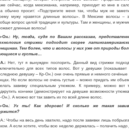
же сейчас, когда мексиканка, например, приходит ко мне в сал
на обычно просит: «Подстригите меня так, чтобы муж не замети
оему мужу нравятся длинные волосы». В Мексике волосы – э
обще вопрос целой традиции и культуры. Там и женщины, и мужч
божают длинные волосы!
-Он.:
Ну, тогда, судя по Вашим рассказам, представленн
ехнология стрижки подходит скорее латиноамериканск
енщинам. Тем более, что и волосы у них уже от природы бол
ьющиеся и густые…
А.:
Нет, тут я вынужден поспорить. Данный вид стрижки подход
ключительно для всех типов волос. Вот у девушки (показывает
следнюю девушку – Кр-Он.) они очень прямые и немного сечёные
нцах. Но если волосы не очень густые – можно придать им объе
делать завивку специальным утюжком. К примеру, можно вот т
дкрутить кончики (демонстрирует на девушке возможности утюжк
-Он.). А можно вот так завить их по всей длине волос.
р-Он.
:
Ух ты! Как здорово! И сколько же такая завив
ержится?
А.: Чтобы на весь день хватило, надо после завивки лишь побрызг
ком. А если хотите, чтобы всю неделю держалась – полачить надо