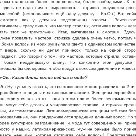
олосы становятся более женственными, более свободными…К то
е здесь не надо ничего выравнивать – стрижка получается ровн
ма собой. (останавливает ещё одну девушку – Кр.Он.) Вот сей
осмотрим как у девушки подстрижены волосы… Зачесывае
тягиваем – сразу видно, что мастер стриг их, оттягивая волосы наз
пять этот же треугольник! Итак, вытягиваем и смотрим. Здесь
лжен похвалить мастера: стрижка сделана очень четко, потому 
 бокам волосы из моих рук выпали где-то в одинаковом количестве
от вчера, сколько ни делал причёсок, только на одной сторо
падают. Это говорит о том, что мастера, которые стригли, остав
о бокам неодинаковую длину. Но конкретно этой девушке 
мешала бы филировка, чтобы придать волосам движение и живост
-Он.:
Какая длина волос сейчас в моде?
А.:
Ну, тут могу сказать, что всех женщин можно разделить на 2 ти
вропейские женщины и латиноамериканские. Женщины европейско
па стригутся как хотят – они в этом плане более легкомысленн
и могут себе делать и ультракороткие стрижки, и стрижки сред
ны, и ассиметричные! Латиноамериканские женщины всё-таки бо
нсервативные, они придерживаются традиции длинных волос. Но 
орее культурное разграничение, и мода тут совершенно ни прич
росто у наших, латиноамериканских, мужчин раньше было приня
бивать женщину, которая отстригла себе волосы! Представляете