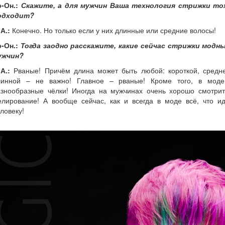
-Он.:
Скажите, а для мужчин Ваша технология стрижки то
одходит?
А.:
Конечно. Но только если у них длинные или средние волосы!
-Он.:
Тогда заодно расскажите, какие сейчас стрижки модны
ужчин?
А.:
Рваные! Причём длина может быть любой: короткой, средне
линной – не важно! Главное – рваные! Кроме того, в моде
азнообразные чёлки! Иногда на мужчинах очень хорошо смотрит
елирование! А вообще сейчас, как и всегда в моде всё, что ид
ловеку!