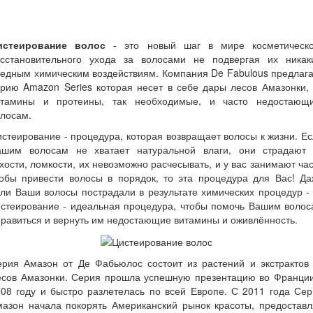
истеирование волос
- это новый шаг в мире косметическо
осстановительного ухода за волосами не подвергая их никак
едным химическим воздействиям. Компания De Fabulous предлаг
рию Amazon Series которая несет в себе дары лесов Амазонки,
итамины и протеины, так необходимые, и часто недостающи
лосам.
стеирование - процедура, которая возвращает волосы к жизни. Е
ашим волосам не хватает натуральной влаги, они страдают 
хости, ломкости, их невозможно расчесывать, и у вас занимают ча
тобы привести волосы в порядок, то эта процедура для Вас! Да
ли Ваши волосы пострадали в результате химических процедур -
истеирование - идеальная процедура, чтобы помочь Вашим волос
равиться и вернуть им недостающие витамины и оживлённость.
ерия Амазон от Де Фабьюлос состоит из растений и экстрактов 
есов Амазонки. Серия прошла успешную презентацию во Франции
08 году и быстро разлетелась по всей Европе. С 2011 года Се
мазон начала покорять Американский рынок красоты, предоставл