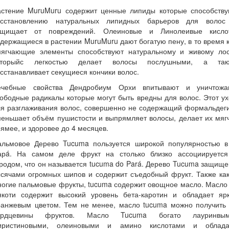
астение MuruMuru содержит ценные липиды которые способству
осстановлению натуральных липидных барьеров для волос
ащищает от повреждений. Олеиновые и Линолеивые кисло
держащиеся в растении MuruMuru дают богатую пену, в то время 
мягчающие элементы способствуют натуральному и живому лос
оторыйс легкостью делает волосы послушными, а так
сстанавливает секущиеся кончики волос.
ечебные свойства Дендробиум Орхи впитывают и уничтожа
ободные радикалы которые могут быть вредны для волос. Этот у
ля разглаживания волос, совершенно не содержащий формальдеги
еньшает объём пушистости и выпрямляет волосы, делает их мяг
ямее, и здоровее до 4 месяцев.
альмовое Дерево Tucuma пользуется широкой популярностью в 
арá. На самом деле фрукт на столько близко ассоциируется
родом, что он называется tucuma do Pará. Дерево Tucuma защищ
ысячами огромных шипов и содержит съедобный фрукт. Также как
огие пальмовые фрукты, tucuma содержит овощное масло. Масло
якоти содержит высокий уровень бета-каротин и обладает ярк
ранжевым цветом. Тем не менее, масло tucuma можно получить 
ердцевины фруктов. Масло Tucuma богато лауринвым
иристиновыми, олеиновыми и амино кислотами и облада