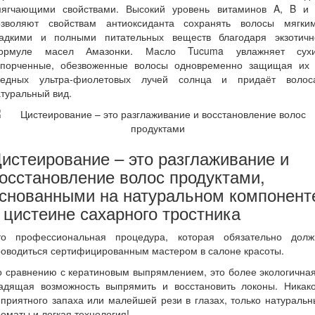
мягчающими свойствами. Высокий уровень витаминов A, B и 
озволяют свойствам антиоксиданта сохранять волосы мягким
ладкими и полными питательных веществ благодаря экзотичн
ормуле масел Амазонки. Масло Tucuma увлажняет сухи
спорченные, обезвоженные волосы одновременно защищая их 
редных ультра-фиолетовых лучей солнца и придаёт волос
туральный вид.
истеирование – это разглаживание и
осстановление волос продуктами,
снованными на натуральном компонент
 цистеине сахарного тростника
то профессиональная процедура, которая обязательно долж
оводиться сертифицированным мастером в салоне красоты.
 сравнению с кератиновым выпрямлением, это более экологична
адящая возможность выпрямить и восстановить локоны. Никако
приятного запаха или малейшей рези в глазах, только натураль
оматы и легкая технология!