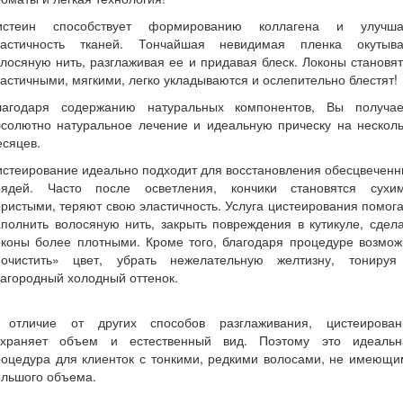
истеин способствует формированию коллагена и улучша
ластичность тканей. Тончайшая невидимая пленка окутыва
лосяную нить, разглаживая ее и придавая блеск. Локоны становя
астичными, мягкими, легко укладываются и ослепительно блестят!
лагодаря содержанию натуральных компонентов, Вы получае
бсолютно натуральное лечение и идеальную прическу на несколь
сяцев.
стеирование идеально подходит для восстановления обесцвечен
рядей. Часто после осветления, кончики становятся сухим
ристыми, теряют свою эластичность. Услуга цистеирования помог
полнить волосяную нить, закрыть повреждения в кутикуле, сдел
оконы более плотными. Кроме того, благодаря процедуре возмож
почистить» цвет, убрать нежелательную желтизну, тонируя
агородный холодный оттенок.
 отличие от других способов разглаживания, цистеирован
охраняет объем и естественный вид. Поэтому это идеальн
роцедура для клиенток с тонкими, редкими волосами, не имеющи
ольшого объема.