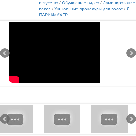
искусство
/
Обучающее видео
/
Ламинирование
волос
/
Уникальные процедуры для волос
/
Я
ПАРИКМАХЕР