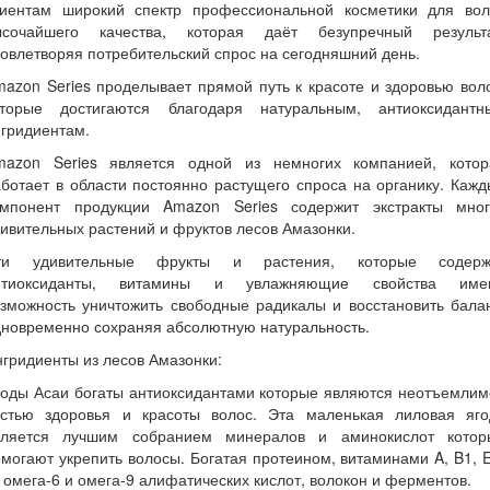
лиентам широкий спектр профессиональной косметики для вол
ысочайшего качества, которая даёт безупречный результа
овлетворяя потребительский спрос на сегодняшний день.
azon Series проделывает прямой путь к красоте и здоровью вол
оторые достигаются благодаря натуральным, антиоксидантн
гридиентам.
mazon Series является одной из немногих компанией, котор
ботает в области постоянно растущего спроса на органику. Каж
омпонент продукции Amazon Series содержит экстракты мног
ивительных растений и фруктов лесов Амазонки.
ти удивительные фрукты и растения, которые содерж
нтиоксиданты, витамины и увлажняющие свойства име
зможность уничтожить свободные радикалы и восстановить бала
дновременно сохраняя абсолютную натуральность.
гридиенты из лесов Амазонки:
годы Асаи богаты антиоксидантами которые являются неотъемлим
астью здоровья и красоты волос. Эта маленькая лиловая яго
вляется лучшим собранием минералов и аминокислот котор
могают укрепить волосы. Богатая протеином, витаминами A, B1, 
 омега-6 и омега-9 алифатических кислот, волокон и ферментов.