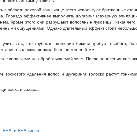
ообразить интимную жизнь.
ь в области паховой зоны чаще всего используют бритвенные стан
ва. Гораздо эффективнее выполнять шугаринг (сахарную эпиляци
рнем. Кроме этого они разрушают волосяные луковицы, из-за чего
езненными ощущениями. Однако длительный эффект стоит небольш
читывать, что глубокая эпиляция бикини требует особого, бол
ом длина волосков должна быть не менее 5 мм.
тся с волосками на обрабатываемой зоне. После нанесения воско
 воскового удаления волос и шугаринга волоски растут тонкими
щи воска и сахара.
 BHA- и PHA-кислот