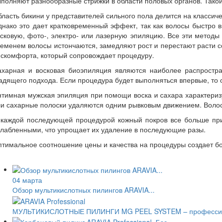
полняют разнообразные стрижки в области половых органов. Тако
ласть бикини у представителей сильного пола делится на классич
нако это дает кратковременный эффект, так как волосы быстро 
сковую, фото-, электро- или лазерную эпиляцию. Все эти методы 
еменем волосы истончаются, замедляют рост и перестают расти 
скомфорта, который сопровождает процедуру.
ахарная и восковая биоэпиляция являются наиболее распростра
дящего подхода. Если процедура будет выполняться впервые, то о
тимная мужская эпиляция при помощи воска и сахара характеризу
и сахарные полоски удаляются одним рывковым движением. Волоск
 каждой последующей процедурой кожный покров все больше прив
лабленными, что упрощает их удаление в последующие разы.
тимальное соотношение цены и качества на процедуры создает б
04 марта
Обзор мультикислотных пилингов ARAVIA...
МУЛЬТИКИСЛОТНЫЕ ПИЛИНГИ MG PEEL SYSTEM – профессионал