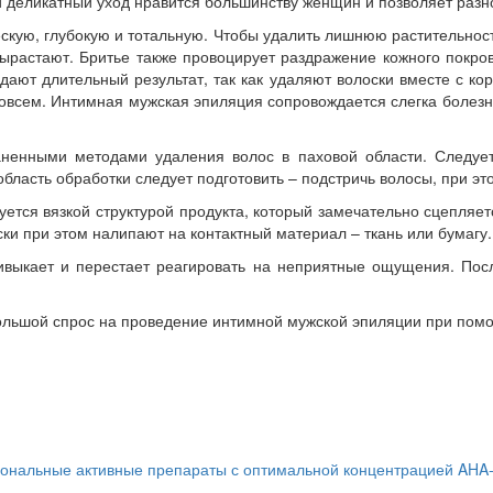
й деликатный уход нравится большинству женщин и позволяет разн
ескую, глубокую и тотальную. Чтобы удалить лишнюю растительност
вырастают. Бритье также провоцирует раздражение кожного покро
дают длительный результат, так как удаляют волоски вместе с ко
совсем. Интимная мужская эпиляция сопровождается слегка бол
ненными методами удаления волос в паховой области. Следует у
бласть обработки следует подготовить – подстричь волосы, при эт
ется вязкой структурой продукта, который замечательно сцепляе
и при этом налипают на контактный материал – ткань или бумагу.
ыкает и перестает реагировать на неприятные ощущения. После
ольшой спрос на проведение интимной мужской эпиляции при помо
ьные активные препараты с оптимальной концентрацией AHA-,