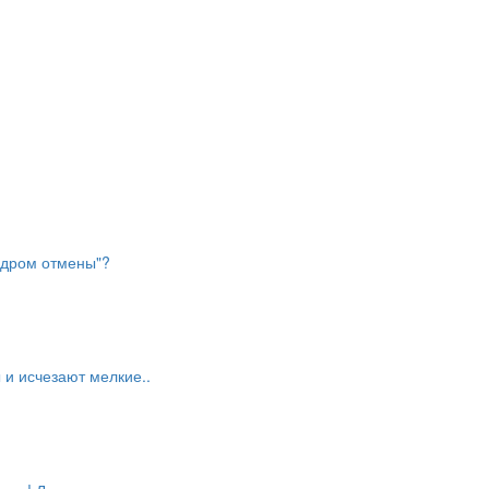
индром отмены"?
и исчезают мелкие..