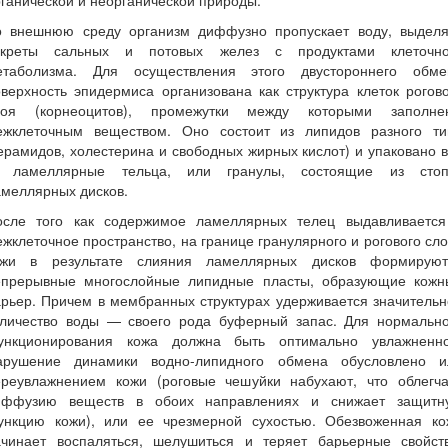
ганической и неорганической природы.
о внешнюю среду организм диффузно пропускает воду, выделя
екреты сальных и потовых желез с продуктами клеточно
етаболизма. Для осуществления этого двустороннего обме
верхность эпидермиса организована как структура клеток рогов
лоя (корнеоцитов), промежутки между которыми заполне
ежклеточным веществом. Оно состоит из липидов разного ти
ерамидов, холестерина и свободных жирных кислот) и упаковано в
. ламеллярные тельца, или гранулы, состоящие из стоп
амеллярных дисков.
осле того как содержимое ламеллярных телец выдавливается
жклеточное пространство, на границе гранулярного и рогового сл
ожи в результате слияния ламеллярных дисков формируют
епрерывные многослойные липидные пласты, образующие кожн
рьер. Причем в мембранных структурах удерживается значитель
оличество воды — своего рода буферный запас. Для нормально
ункционирования кожа должна быть оптимально увлажненно
арушение динамики водно-липидного обмена обусловлено и
ереувлажнением кожи (роговые чешуйки набухают, что облегча
иффузию веществ в обоих направлениях и снижает защитн
ункцию кожи), или ее чрезмерной сухостью. Обезвоженная ко
ачинает воспаляться, шелушиться и теряет барьерные свойств