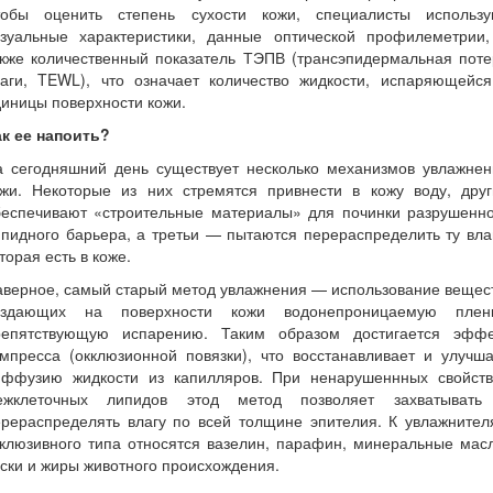
тобы оценить степень сухости кожи, специалисты использу
изуальные характеристики, данные оптической профилеметрии,
акже количественный показатель ТЭПВ (трансэпидермальная поте
лаги, TEWL), что означает количество жидкости, испаряющейся
иницы поверхности кожи.
ак ее напоить?
а сегодняшний день существует несколько механизмов увлажнен
ожи. Некоторые из них стремятся привнести в кожу воду, друг
беспечивают «строительные материалы» для починки разрушенно
пидного барьера, а третьи — пытаются перераспределить ту вла
торая есть в коже.
верное, самый старый метод увлажнения — использование вещес
оздающих на поверхности кожи водонепроницаемую пленк
репятствующую испарению. Таким образом достигается эффе
мпресса (окклюзионной повязки), что восстанавливает и улучш
иффузию жидкости из капилляров. При ненарушеннных свойств
ежклеточных липидов этод метод позволяет захватывать
ерераспределять влагу по всей толщине эпителия. К увлажнител
клюзивного типа относятся вазелин, парафин, минеральные мас
ски и жиры животного происхождения.