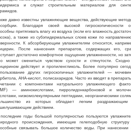
пидермиса и служат строительным материалом для синте
рамидов.
акже давно известны увлажняющие вещества, действующие метод
бсорбции. Благодаря своей высокой гигроскопичесности о
особны притягивать влагу из воздуха (если его влажность достато
сока), а также из субэпидермальных слоев кожи по направлени
оверхности. К абсорбирующим увлажнителям относится, наприме
лицерин. После нанесения препаратов, содержащих его, сра
ступает достаточно комфортное ощущение увлажненности, но за
но может смениться чувством сухости и стянутости. Сходно
лицерином действует и пропиленгликоль. Более популярно сегод
спользование других гигроскопичных увлажнителей — мочевин
рбитола, АНА-кислот, полисахаридов. Часто их вводят в препарат
очетании с компонентами натурального увлажняющего факто
NMF) — аминокислотами, пирролидонкарбоновой и молочн
слотами, низкомолекулярными пептидами, неорганическими соля
ольшинство из которых обладает легким раздражающим
тшелушивающим действием.
 последние годы большой популярностью пользуются увлажните
риродного происхождения, имеющие гелеподобную структуру
пособные связывать большое количество воды. При нанесении 