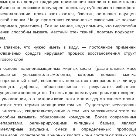
есмотря на долгую традицию применения вазелина в косметологи
йчас он не слишком популярен, поскольку субъективно некомфор
 использовании: плохо впитывается, блестит, оставляет ощущен
ипкой пленки. Чаще применяют силиконовые окклюзивные покрыт
апример, диметикон). Тем не менее, надо помнить, что гидрофоб
енки способны вызвать местный отек тканей, поэтому подходят
ем.
о главное, что нужно иметь в виду, — постоянное применен
кклюзивных средств нарушает процесс восстановления структ
гового слоя.
а основе полиненасыщенных жирных кислот (растительных масе
оздаются увлажнители-эмоленты, которые должны смягча
верхностный слой, восполнять недостаток поверхностных липид
амещать дефекты, образовавшиеся в результате избыточно
ущивания корнеоцитов. То есть в данном случае речь идет скорее
 увлажнении, а о питании кожи, хотя многие дерматокосметологи
читают этот термин медицински-точным. Существуют исследован
 животных, свидетельствующие о том, что увлажнители этого т
пособны вызывать образование комедонов. Более современны
репаратами, регенерирующими липидный барьер, являют
амеллярные эмульсии, смеси в определенных пропорци
рамидов, холестерола и жирных кислот - они достигают живых сл