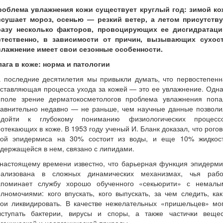
роблема увлажнения кожи существует круглый год: зимой ко
ссушает мороз, осенью — резкий ветер, а летом присутству
разу несколько факторов, провоцирующих ее дисгидратаци
стественно, в зависимости от причин, вызывающих сухост
влажнение имеет свои сезонные особенности.
лага в коже: норма и патологии
а последние десятилетия мы привыкли думать, что первостепенн
ставляющая процесса ухода за кожей — это ее увлажнение. Одн
 поле зрение дерматокосметологов проблема увлажнения попа
равнительно недавно — не раньше, чем научные данные позволи
одойти к глубокому пониманию физиологических процессо
отекающих в коже. В 1953 году ученый И. Бланк доказал, что рого
лой эпидермиса на 30% состоит из воды, и еще 10% жидкост
держащейся в нем, связано с липидами.
 настоящему времени известно, что барьерная функция эпидерми
еализована в сложных динамических механизмах, чья рабо
апоминает службу хорошо обученного «секьюрити» с немалы
лномочиями: кого впускать, кого выпускать, за чем следить, ка
бои ликвидировать. В качестве нежелательных «пришельцев» мог
ыступать бактерии, вирусы и споры, а также частички вещес