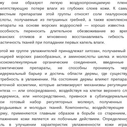
ожу они образуют легкую воздухопроницаемую пленк
репятствующую потере влаги из глубоких слоев кожи. К сам
звестным препаратам этой группы относят соли гиалуронов
ислоты, получаемые из петушиных гребней, а также комплексн
репараты на основе морских водорослей — хорошо известна 
пособность переносить длительное обезвоживание во вре
кеанских отливов и мгновенно восстанавливать гибкость
астичность тканей при попадании первых капель влаги.
этой же группе увлажнителей принадлежат хитозан, получаемый
анцирей морских ракообразных, и аминокислоты шелка и молок
ысокомолекулярные органические соединения, введенные
осметические препараты, не способны проникнуть чер
пидермальный барьер и достичь области дермы, где существу
отребность в увлажнении. На состояние дермы влияют препара
леточной косметики, которые активизируют механизмы регуляции
нтеза — или опосредованно, воздействуя на клетки верхнего с
пидермиса, или непосредственно, привнося в субэпидермальн
лои готовый набор регуляторных молекул, полученных 
ародышевых и молодых тканей. Компоненты, воздействующие 
ерму, применяются главным образом в борьбе со старением,
влажнение кожи является их побочным действием. Определенн
оль в улучшении характеристик увлажненности кожи игра