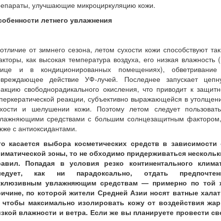
репараты, улучшающие микроциркуляцию кожи.
собенности летнего увлажнения
отличие от зимнего сезона, летом сухости кожи способствуют та
кторы, как высокая температура воздуха, его низкая влажность 
лице и в кондиционированных помещениях), обветривание
овреждающее действие УФ-лучей. Последнее запускает цепн
еакцию свободнорадикального окисления, что приводит к защитн
перкератической реакции, субъективно выражающейся в утолщен
ухости и шелушении кожи. Поэтому летом следует пользовать
влажняющими средствами с большим солнцезащитным фактором,
кже с антиоксидантами.
то касается выбора косметических средств в зависимости 
лиматической зоны, то не обходимо придерживаться нескольк
равил. Попадая в условия резко континентального климат
ледует, как ни парадоксально, отдать предпочтен
кклюзивным увлажняющим средствам — примерно по той 
ричине, по которой жители Средней Азии носят ватные халат
 чтобы максимально изолировать кожу от воздействия жар
изкой влажности и ветра. Если же вы планируете провести св