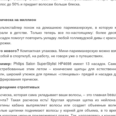
лос до 50% и придает волосам больше блеска.
рическа на миллион
ультистайлер похож на домашнюю парикмахерскую, в которую 
грали в детстве. Только теперь все по-настоящему: более деся
садок помогут повторить укладку любой голливудской дивы с крас
рожки.
то нового?
Компактная упаковка. Мини-парикмахерскую можно вз
собой в спортклуб, на работу, не говоря уже о путешествиях.
ример:
Philips Salon SuperStylist HP4698 имеет 13 насадок. Са
остребованные этим летом – конические щипцы для естественн
лн, широкий утюжок для прямых «глянцевых» прядей и насадка 
фрирования прически.
крощение строптивых
сческа, которая сама укладывает ваши волосы, – это главная beau
ечта? Такая расческа есть! Круглая крупная щетка из нейлона
етины кабана выпрямляет волосы или создает объемные волн
елые щетинки поднимают волосы у корней для объема, в то вре
к короткие черные придерживают пряди. Так, направляясь к кончи