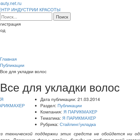
auty.net.ru
ЕНТР ИНДУСТРИИ КРАСОТЫ
гистрация
ход
Toggl
naviga
Главная
Публикации
Все для укладки волос
Все для укладки волос
Дата публикации:
21.03.2014
Раздел:
Публикации
Компания:
Я ПАРИКМАХЕР
Тематика:
Я ПАРИКМАХЕР
Рубрика:
Стайлинг/укладка
ез технической поддержки этих средств не обойдется ни од
олова. Домашние фены, плойки, бигуди из любительской коман