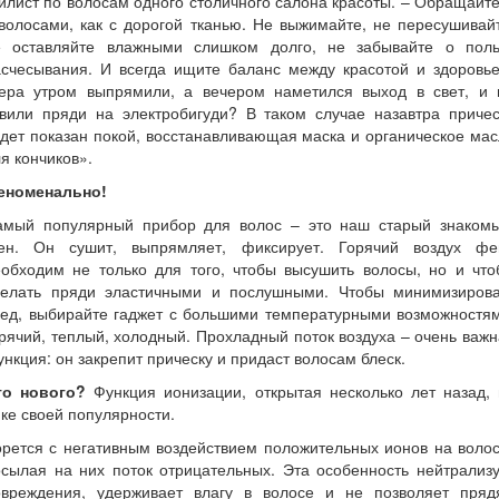
илист по волосам одного столичного салона красоты. – Обращайт
волосами, как с дорогой тканью. Не выжимайте, не пересушивай
е оставляйте влажными слишком долго, не забывайте о поль
асчесывания. И всегда ищите баланс между красотой и здоровье
чера утром выпрямили, а вечером наметился выход в свет, и 
авили пряди на электробигуди? В таком случае назавтра причес
дет показан покой, восстанавливающая маска и органическое ма
я кончиков».
еноменально!
амый популярный прибор для волос – это наш старый знакомы
ен. Он сушит, выпрямляет, фиксирует. Горячий воздух фе
еобходим не только для того, чтобы высушить волосы, но и что
делать пряди эластичными и послушными. Чтобы минимизирова
ред, выбирайте гаджет с большими температурными возможностям
рячий, теплый, холодный. Прохладный поток воздуха – очень важ
нкция: он закрепит прическу и придаст волосам блеск.
то нового?
Функция ионизации, открытая несколько лет назад, 
ке своей популярности.
рется с негативным воздействием положительных ионов на воло
сылая на них поток отрицательных. Эта особенность нейтрализ
овреждения, удерживает влагу в волосе и не позволяет пряд