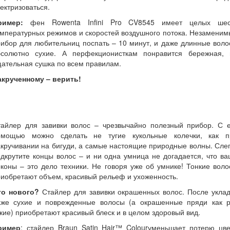
ектризоваться.
ример:
фен Rowenta Infini Pro CV8545 имеет целых шес
мпературных режимов и скоростей воздушного потока. Незамени
ибор для любительниц поспать – 10 минут, и даже длинные вол
бсолютно сухие. А перфекционисткам понравится бережная, 
ательная сушка по всем правилам.
акрученному – верить!
тайлер для завивки волос – чрезвычайно полезный прибор. С е
омощью можно сделать не тугие кукольные колечки, как п
кручивании на бигуди, а самые настоящие природные волны. Сле
дкрутите концы волос – и ни одна умница не догадается, что в
коны – это дело техники. Не говоря уже об умнике! Тонкие вол
иобретают объем, красивый рельеф и ухоженность.
то нового?
Стайлер для завивки окрашенных волос. После уклад
аже сухие и поврежденные волосы (а окрашенные пряди как р
кие) приобретают красивый блеск и в целом здоровый вид.
ример
: стайлер Braun Satin Hair™ Colourуменьшает потерю цве