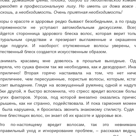
ереходят в профессиональную лигу. Но иметь их дома вовсе 
оскошь, а необходимость. Очень приятная необходимость!
оры о красоте и здоровье редко бывают безобидными, а по град
апряженности не уступают автомобильным дискуссиям. Всег
йдется сторонница здорового блеска волос, которая верит тол
атуральным средствам и презирает выглаженные и окрашенн
ряди подруги. И наоборот: отутюженные волосы уверены, ч
тественный блеск создается искусственным образом.
азнимать красавиц мне довелось в прошлые выходные. Од
еряла, что сушка феном так же необходима, как и дезодорант. Ин
еприлично! Вторая горячо настаивала на том, что нет ниче
приличнее, чем пересушенные, пористые волосы, которым, кста
розит выпадение. Глядя на возмущенный румянец одной и надут
бки другой, я быстро вспомнила, что стресс вредит волосам бол
угих факторов. Угроза, под которой внезапно оказались приче
рышень, как ни странно, подействовала. И пока гармония моме
 была нарушена, я бросилась звонить знакомому стилисту. Судя
пне блестящих волос, он знает об их красоте и здоровье все.
Что по-настоящему вредит волосам, так это невнимани
еправильный уход и игнорирование проблем, – рассказал ведущ