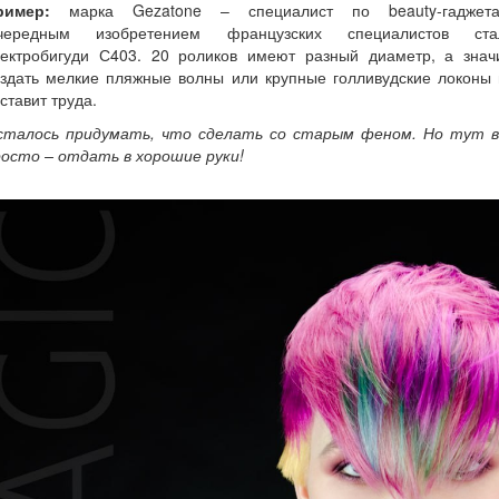
ример:
марка Gezatone – специалист по beauty-гаджета
чередным изобретением французских специалистов ста
лектробигуди С403. 20 роликов имеют разный диаметр, а значи
оздать мелкие пляжные волны или крупные голливудские локоны 
ставит труда.
сталось придумать, что сделать со старым феном. Но тут в
росто – отдать в хорошие руки!