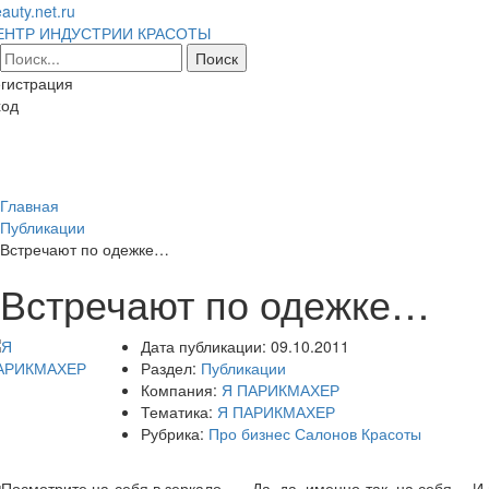
auty.net.ru
ЕНТР ИНДУСТРИИ КРАСОТЫ
гистрация
ход
Toggl
naviga
Главная
Публикации
Встречают по одежке…
Встречают по одежке…
Дата публикации:
09.10.2011
Раздел:
Публикации
Компания:
Я ПАРИКМАХЕР
Тематика:
Я ПАРИКМАХЕР
Рубрика:
Про бизнес Салонов Красоты
Посмотрите на себя в зеркало … Да, да, именно так, на себя… И