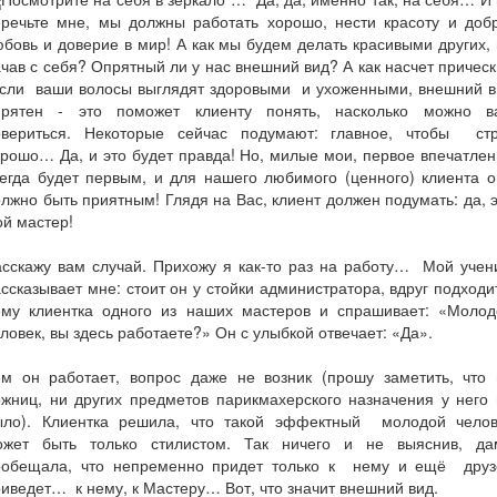
еречьте мне, мы должны работать хорошо, нести красоту и добр
бовь и доверие в мир! А как мы будем делать красивыми других,
чав с себя? Опрятный ли у нас внешний вид? А как насчет причес
сли ваши волосы выглядят здоровыми и ухоженными, внешний в
прятен - это поможет клиенту понять, насколько можно в
овериться. Некоторые сейчас подумают: главное, чтобы стр
рошо… Да, и это будет правда! Но, милые мои, первое впечатле
егда будет первым, и для нашего любимого (ценного) клиента 
лжно быть приятным! Глядя на Вас, клиент должен подумать: да, 
й мастер!
сскажу вам случай. Прихожу я как-то раз на работу… Мой учен
ссказывает мне: стоит он у стойки администратора, вдруг подходи
ему клиентка одного из наших мастеров и спрашивает: «Молод
ловек, вы здесь работаете?» Он с улыбкой отвечает: «Да».
ем он работает, вопрос даже не возник (прошу заметить, что 
жниц, ни других предметов парикмахерского назначения у него
ыло). Клиентка решила, что такой эффектный молодой челов
ожет быть только стилистом. Так ничего и не выяснив, да
ообещала, что непременно придет только к нему и ещё друз
иведет… к нему, к Мастеру… Вот, что значит внешний вид.