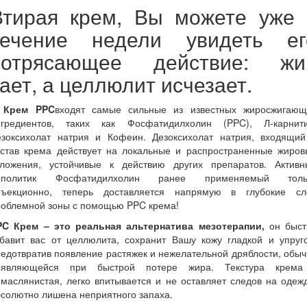
Втирая крем, Вы можете уже 
течение недели увидеть ег
потрясающее действие: жи
ает, а целлюлит исчезает.
 Крем PPC
входят самые сильные из известных жиросжигающ
нгредиентов, таких как Фосфатидилхолин (PPC), Л-карнити
езоксихолат натрия и Кофеин. Дезоксихолат натрия, входящий
остав крема действует на локальные и распространенные жиров
тложения, устойчивые к действию других препаратов. Активн
иполитик Фосфатидилхолин ранее применяемый толь
нъекционно, теперь доставляется напрямую в глубокие сл
роблемной зоны с помощью PPC крема!
PC Крем – это реальная альтернатива мезотерапии,
он быст
збавит вас от целлюлита, сохранит Вашу кожу гладкой и упруго
едотвратив появление растяжек и нежелательной дряблости, обы
оявляющейся при быстрой потере жира. Текстура крема
маслянистая, легко впитывается и не оставляет следов на одеж
солютно лишена неприятного запаха.