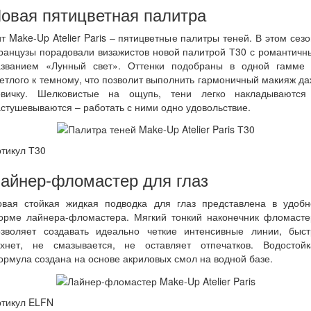
овая пятицветная палитра
т Make-Up Atelier Paris – пятицветные палитры теней. В этом сез
ранцузы порадовали визажистов новой палитрой Т30 с романтичн
азванием «Лунный свет». Оттенки подобраны в одной гамме 
етлого к темному, что позволит выполнить гармоничный макияж д
овичку. Шелковистые на ощупь, тени легко накладываются
стушевываются – работать с ними одно удовольствие.
тикул Т30
айнер-фломастер для глаз
овая стойкая жидкая подводка для глаз представлена в удобн
орме лайнера-фломастера. Мягкий тонкий наконечник фломасте
озволяет создавать идеально четкие интенсивные линии, быст
охнет, не смазывается, не оставляет отпечатков. Водостойк
рмула создана на основе акриловых смол на водной базе.
ртикул ELFN