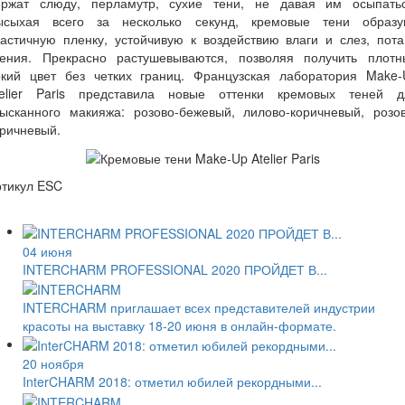
ержат слюду, перламутр, сухие тени, не давая им осыпатьс
ысыхая всего за несколько секунд, кремовые тени образу
астичную пленку, устойчивую к воздействию влаги и слез, пот
рения. Прекрасно растушевываются, позволяя получить плотн
ркий цвет без четких границ. Французская лаборатория Make-
telier Paris представила новые оттенки кремовых теней д
зысканного макияжа: розово-бежевый, лилово-коричневый, розов
ричневый.
ртикул ESC
04 июня
INTERCHARM PROFESSIONAL 2020 ПРОЙДЕТ В...
INTERCHARM приглашает всех представителей индустрии
красоты на выставку 18-20 июня в онлайн-формате.
20 ноября
InterCHARM 2018: отметил юбилей рекордными...