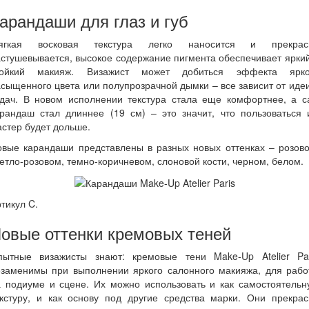
арандаши для глаз и губ
ягкая восковая текстура легко наносится и прекрас
стушевывается, высокое содержание пигмента обеспечивает ярки
тойкий макияж. Визажист может добиться эффекта ярко
сыщенного цвета или полупрозрачной дымки – все зависит от иде
адач. В новом исполнении текстура стала еще комфортнее, а с
арандаш стал длиннее (19 см) – это значит, что пользоваться 
стер будет дольше.
овые карандаши представлены в разных новых оттенках – розово
етло-розовом, темно-коричневом, слоновой кости, черном, белом.
тикул C.
овые оттенки кремовых теней
пытные визажисты знают: кремовые тени Make-Up Atelier Par
езаменимы при выполнении яркого салонного макияжа, для рабо
а подиуме и сцене. Их можно использовать и как самостоятельн
екстуру, и как основу под другие средства марки. Они прекрас